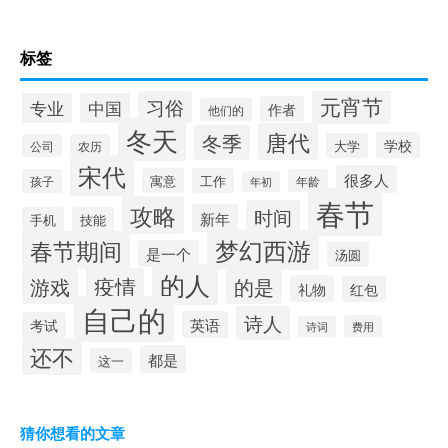
标签
元宵节
习俗
专业
中国
作者
他们的
冬天
唐代
冬季
学校
大学
公司
农历
宋代
很多人
寓意
工作
孩子
年龄
年初
春节
攻略
时间
新年
手机
技能
梦幻西游
春节期间
是一个
汤圆
的人
疫情
游戏
的是
礼物
红包
自己的
诗人
英语
考试
费用
诗词
还不
都是
这一
猜你想看的文章