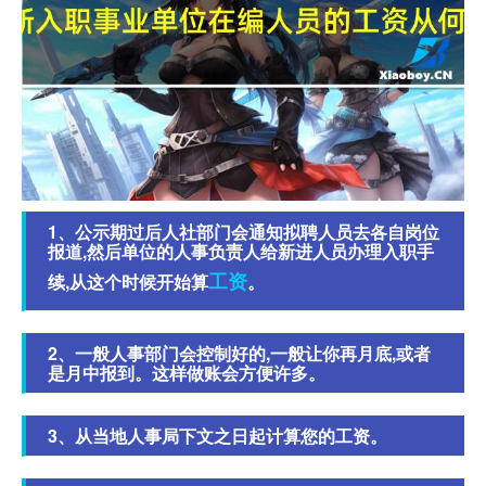
1、公示期过后人社部门会通知拟聘人员去各自岗位
报道,然后单位的人事负责人给新进人员办理入职手
工资
续,从这个时候开始算
。
2、一般人事部门会控制好的,一般让你再月底,或者
是月中报到。这样做账会方便许多。
3、从当地人事局下文之日起计算您的工资。