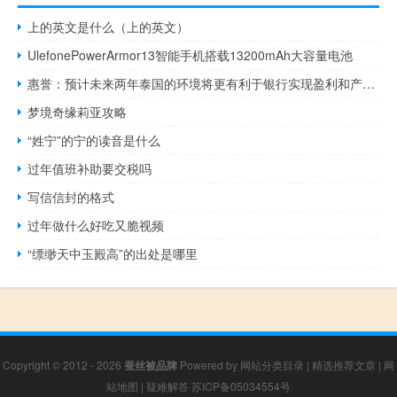
上的英文是什么（上的英文）
UlefonePowerArmor13智能手机搭载13200mAh大容量电池
惠誉：预计未来两年泰国的环境将更有利于银行实现盈利和产生资本
梦境奇缘莉亚攻略
“姓宁”的宁的读音是什么
过年值班补助要交税吗
写信信封的格式
过年做什么好吃又脆视频
“缥缈天中玉殿高”的出处是哪里
Copyright © 2012 - 2026
蚕丝被品牌
Powered by
网站分类目录
|
精选推荐文章
|
网
站地图
|
疑难解答
苏ICP备05034554号