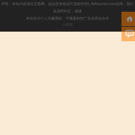
声明：本站内容来自互联网，如信息有错误可发邮件到f_fb#foxmail.com说明，我们
会及时纠正，谢谢
本站仅为个人兴趣爱好，不接盈利性广告及商业合作
小男孩