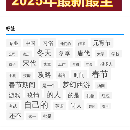
标签
元宵节
习俗
专业
中国
作者
他们的
冬天
唐代
冬季
学校
大学
公司
农历
宋代
很多人
寓意
工作
孩子
年龄
年初
春节
攻略
时间
新年
手机
技能
梦幻西游
春节期间
是一个
汤圆
的人
疫情
游戏
的是
礼物
红包
自己的
诗人
英语
考试
费用
诗词
还不
都是
这一