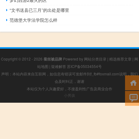
“文书送县已三月”的出处是哪里
范德堡大学法学院怎么样
Copyright © 2012 - 2026
蚕丝被品牌
Powered by
网站分类目录
|
精选推荐文章
|
网
站地图
|
疑难解答
苏ICP备05034554号
声明：本站内容来自互联网，如信息有错误可发邮件到f_fb#foxmail.com说明，我们
会及时纠正，谢谢
本站仅为个人兴趣爱好，不接盈利性广告及商业合作
小男孩