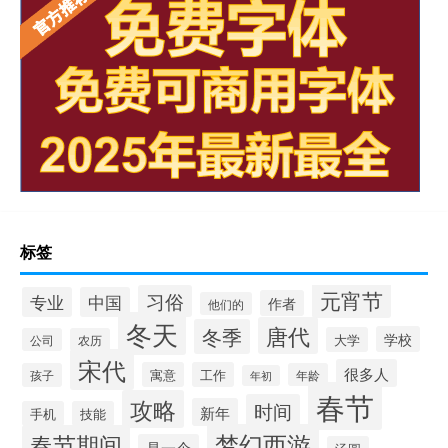
标签
元宵节
习俗
专业
中国
作者
他们的
冬天
唐代
冬季
学校
大学
公司
农历
宋代
很多人
寓意
工作
孩子
年龄
年初
春节
攻略
时间
新年
手机
技能
梦幻西游
春节期间
是一个