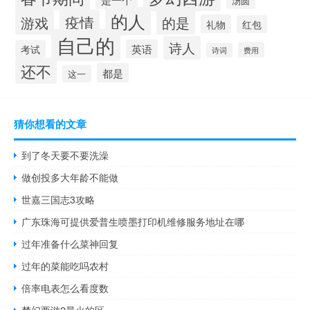
汤圆
的人
疫情
游戏
的是
礼物
红包
自己的
诗人
英语
考试
费用
诗词
还不
都是
这一
猜你想看的文章
到了冬天要不要洗澡
做创投多大年龄不能做
世嘉三国志3攻略
广东珠海可提供爱普生喷墨打印机维修服务地址在哪
过年准备什么菜神回复
过年的菜能吃吗农村
倍率电表怎么看度数
梦幻西游2最火的区