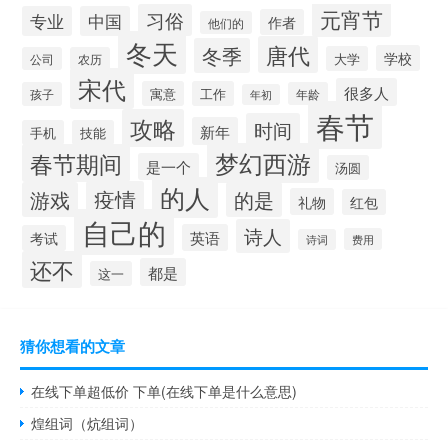
元宵节
习俗
专业
中国
作者
他们的
冬天
唐代
冬季
学校
大学
公司
农历
宋代
很多人
寓意
工作
孩子
年龄
年初
春节
攻略
时间
新年
手机
技能
梦幻西游
春节期间
是一个
汤圆
的人
疫情
游戏
的是
礼物
红包
自己的
诗人
英语
考试
费用
诗词
还不
都是
这一
猜你想看的文章
在线下单超低价 下单(在线下单是什么意思)
煌组词（炕组词）