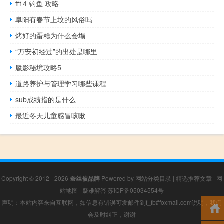
ff14 钓鱼 攻略
阜阳有春节上坟的风俗吗
烤好的蛋糕为什么会塌
“万安初经过”的出处是哪里
蜃影秘境攻略5
道路养护与管理学习哪些课程
sub成绩指的是什么
最近冬天儿童感冒咳嗽
Copyright © 2012 - 2026
蚕丝被品牌
Powered by
网站分类目录
|
精选推荐文章
|
网
站地图
|
疑难解答
苏ICP备05034554号
声明：本站内容来自互联网，如信息有错误可发邮件到f_fb#foxmail.com说明，我们
会及时纠正，谢谢