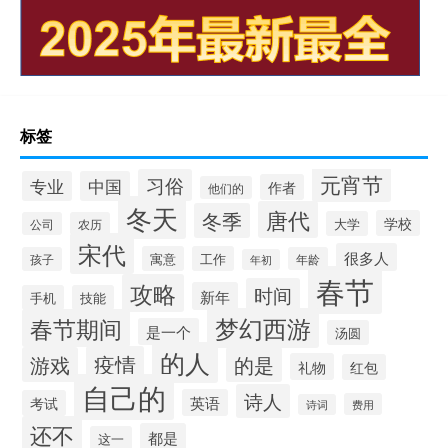
标签
元宵节
习俗
专业
中国
作者
他们的
冬天
唐代
冬季
学校
大学
公司
农历
宋代
很多人
寓意
工作
孩子
年龄
年初
春节
攻略
时间
新年
手机
技能
梦幻西游
春节期间
是一个
汤圆
的人
疫情
游戏
的是
礼物
红包
自己的
诗人
英语
考试
费用
诗词
还不
都是
这一