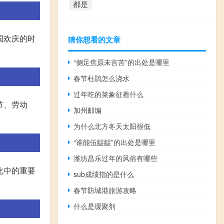
都是
国欢庆的时
猜你想看的文章
“侧足焦原未言苦”的出处是哪里
春节杜鹃怎么浇水
过年吃的菜象征着什么
节、劳动
加州邮编
为什么北方冬天太阳很低
“谁能伍龊龊”的出处是哪里
潍坊昌乐过年的风俗有哪些
化中的重要
sub成绩指的是什么
春节防城港旅游攻略
什么是缓聚剂