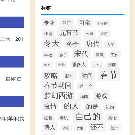
标签
习俗
专业
中国
他们的
元宵节
作者
公司
农历
三天。201
冬天
唐代
冬季
大学
宋代
学校
寓意
工作
孩子
很多人
手机
技能
年龄
年初
春节
攻略
时间
新年
，俗称“过
春节期间
是一个
梦幻西游
游戏
汤圆
的人
疫情
的是
礼物
自己的
英语
红包
考试
年(羊年)戊
还不
诗人
这一
费用
诗词