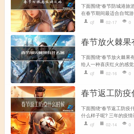
下面围绕“春节防城港旅
在春节期间最适合自驾游
cjf
02-17
0
春节放火棘果
下面围绕“春节放火棘果
给人一种喜庆红火的感觉
cjf
02-16
0
春节返工防疫
下面围绕“春节返工防疫什
什么样子呢? 三年的疫情让
cjf
02-14
0