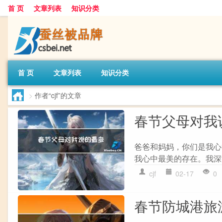
首 页
文章列表
知识分类
首 页
文章列表
知识分类
>
作者“cjf”的文章
春节父母对我
爸爸和妈妈，你们是我心
我心中最美的存在。我深
cjf
02-17
0
春节防城港旅