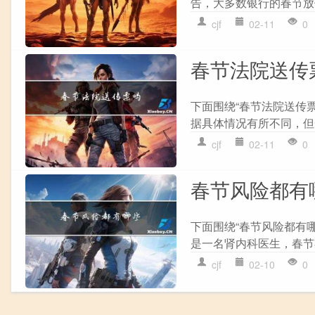
告，大多数银行的春节放
cjf
02-11
0
春节法院送传
下面围绕“春节法院送传
据具体情况有所不同，但
cjf
02-11
0
春节风险都有
下面围绕“春节风险都有
是一名肾内科医生，春节
cjf
02-10
0