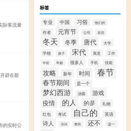
标签
习俗
专业
中国
他们的
实际客流量
元宵节
作者
公司
农历
冬天
唐代
冬季
大学
宋代
学校
寓意
工作
孩子
很多人
手机
技能
年龄
年初
春节
攻略
时间
新年
子开辟在新
春节期间
是一个
梦幻西游
游戏
汤圆
的人
疫情
的是
礼物
自己的
英语
红包
考试
还不
诗人
这一
费用
布的实时公
诗词