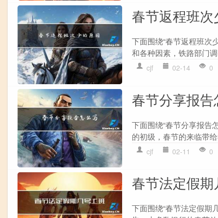
春节返程班次
下面围绕“春节返程班次
和各种因素，铁路部门调
cjf
02-14
0
春节分享报告
下面围绕“春节分享报告
的初级，春节的来临带给
cjf
02-11
0
春节法定假期
下面围绕“春节法定假期