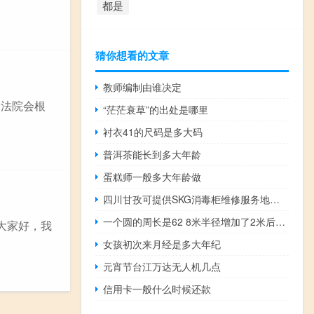
都是
猜你想看的文章
教师编制由谁决定
，法院会根
“茫茫衰草”的出处是哪里
衬衣41的尺码是多大码
普洱茶能长到多大年龄
蛋糕师一般多大年龄做
四川甘孜可提供SKG消毒柜维修服务地址在哪
一个圆的周长是62 8米半径增加了2米后是多少
大家好，我
女孩初次来月经是多大年纪
元宵节台江万达无人机几点
信用卡一般什么时候还款