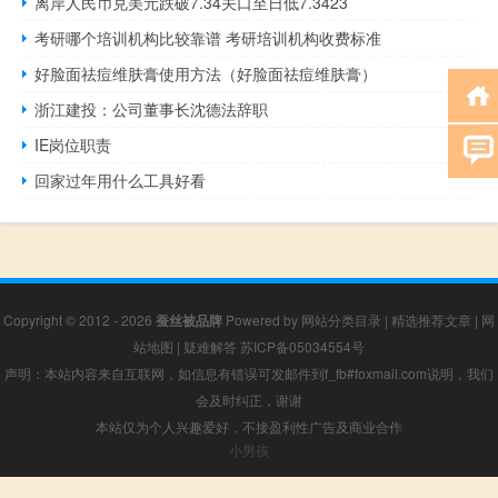
离岸人民币兑美元跌破7.34关口至日低7.3423
考研哪个培训机构比较靠谱 考研培训机构收费标准
好脸面祛痘维肤膏使用方法（好脸面祛痘维肤膏）
浙江建投：公司董事长沈德法辞职
IE岗位职责
回家过年用什么工具好看
Copyright © 2012 - 2026
蚕丝被品牌
Powered by
网站分类目录
|
精选推荐文章
|
网
站地图
|
疑难解答
苏ICP备05034554号
声明：本站内容来自互联网，如信息有错误可发邮件到f_fb#foxmail.com说明，我们
会及时纠正，谢谢
本站仅为个人兴趣爱好，不接盈利性广告及商业合作
小男孩