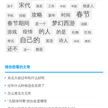
宋代
很多人
寓意
工作
孩子
年龄
年初
春节
攻略
时间
新年
手机
技能
梦幻西游
春节期间
是一个
汤圆
的人
疫情
游戏
的是
礼物
红包
自己的
诗人
英语
考试
费用
诗词
还不
都是
这一
猜你想看的文章
东北大叔过年吃什么好吃
过年什么时候适合买房了
怎么煮北方元宵
“九陌传珂乘”的出处是哪里