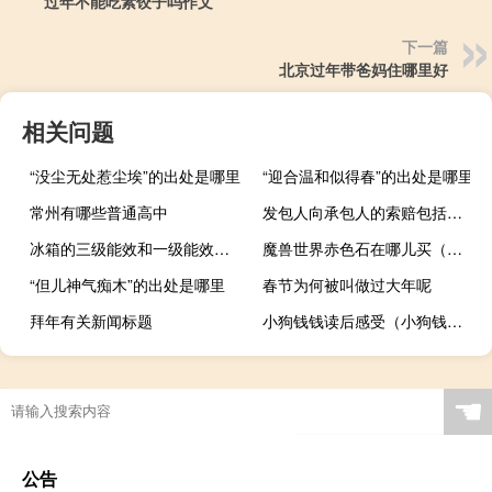
过年不能吃素饺子吗作文
下一篇
北京过年带爸妈住哪里好
相关问题
“没尘无处惹尘埃”的出处是哪里
“迎合温和似得春”的出处是哪里
常州有哪些普通高中
发包人向承包人的索赔包括什么
冰箱的三级能效和一级能效有什么区别
魔兽世界赤色石在哪儿买（魔兽世界赤色石在哪儿）
“但儿神气痴木”的出处是哪里
春节为何被叫做过大年呢
拜年有关新闻标题
小狗钱钱读后感受（小狗钱钱读后感 急）
☚
公告