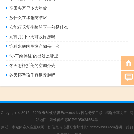
室田央万里多大年龄
放什么在冰箱防结冰
安能行叹复坐愁的下一句是什么
元宵月到中天可以许愿吗
淀粉水解的最终产物是什么
“小车乘兴往”的出处是哪里
冬天怎样拆美的空调外壳
冬天怀孕孩子容易发胖吗
Copyright © 2012 - 2026
蚕丝被品牌
Powered by
网站分类目录
|
精选推荐文章
|
网
站地图
|
疑难解答
苏ICP备05034554号
声明：本站内容来自互联网，如信息有错误可发邮件到f_fb#foxmail.com说明，我们
会及时纠正，谢谢