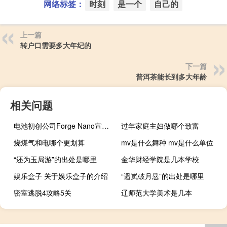
网络标签：
时刻
是一个
自己的
上一篇
转户口需要多大年纪的
下一篇
普洱茶能长到多大年龄
相关问题
电池初创公司Forge Nano宣布计划推出名为Forge Battery的锂离子电池制造业务
过年家庭主妇做哪个致富
烧煤气和电哪个更划算
mv是什么舞种 mv是什么单位
“还为玉局游”的出处是哪里
金华财经学院是几本学校
娱乐盒子 关于娱乐盒子的介绍
“遥岚破月悬”的出处是哪里
密室逃脱4攻略5关
辽师范大学美术是几本