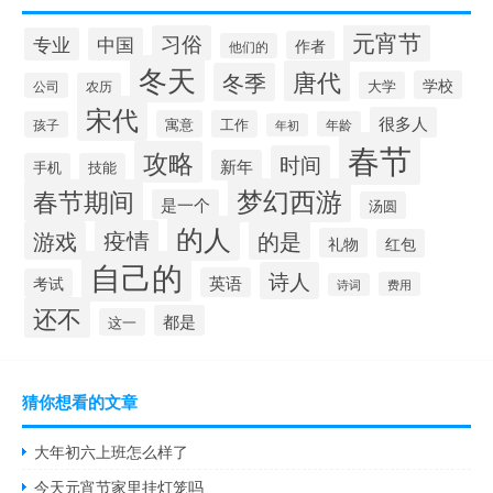
元宵节
习俗
专业
中国
作者
他们的
冬天
唐代
冬季
学校
大学
公司
农历
宋代
很多人
寓意
工作
孩子
年龄
年初
春节
攻略
时间
新年
手机
技能
梦幻西游
春节期间
是一个
汤圆
的人
疫情
游戏
的是
礼物
红包
自己的
诗人
英语
考试
费用
诗词
还不
都是
这一
猜你想看的文章
大年初六上班怎么样了
今天元宵节家里挂灯笼吗