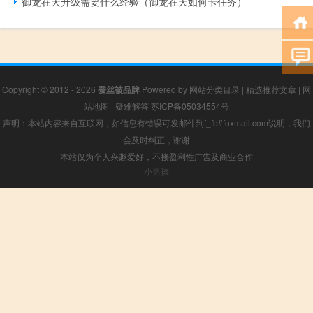
御龙在天升级需要什么经验（御龙在天如何卡任务）
Copyright © 2012 - 2026
蚕丝被品牌
Powered by
网站分类目录
|
精选推荐文章
|
网
站地图
|
疑难解答
苏ICP备05034554号
声明：本站内容来自互联网，如信息有错误可发邮件到f_fb#foxmail.com说明，我们
会及时纠正，谢谢
本站仅为个人兴趣爱好，不接盈利性广告及商业合作
小男孩