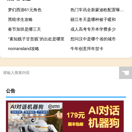
梦幻西游61元角色
热门车讯全新蒙迪欧配置曝光 1.5T三缸直喷是亮点
黑暗求生攻略
丽江冬天盖哪种被子暖和
春节加班是哪三天
成人高考专升本学费多少
“素知贱子甘贫贱”的出处是哪里
想问汉中是哪个省的城市
nomansland攻略
牛年创意拜年贺卡
☚
公告