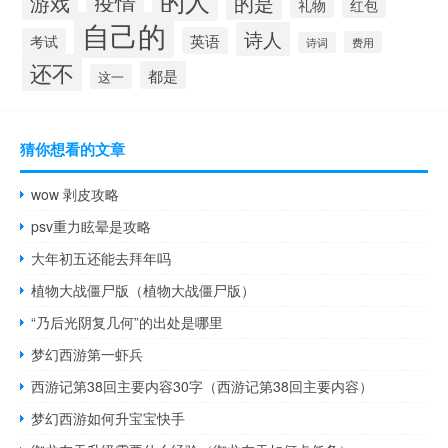
的人
疫情
游戏
的是
礼物
红包
自己的
诗人
英语
考试
费用
诗词
还不
都是
这一
猜你想看的文章
wow 剥皮攻略
psv重力眩晕是攻略
大年初五还能去拜年吗
植物大战僵尸版（植物大战僵尸版）
“乃后光阴复几何”的出处是哪里
梦幻西游第一虾兵
西游记第38回主要内容30字（西游记第38回主要内容）
梦幻西游如何升宝宝快手