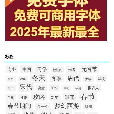
标签
元宵节
习俗
专业
中国
作者
他们的
冬天
唐代
冬季
学校
大学
公司
农历
宋代
很多人
寓意
工作
孩子
年龄
年初
春节
攻略
时间
新年
手机
技能
梦幻西游
春节期间
是一个
汤圆