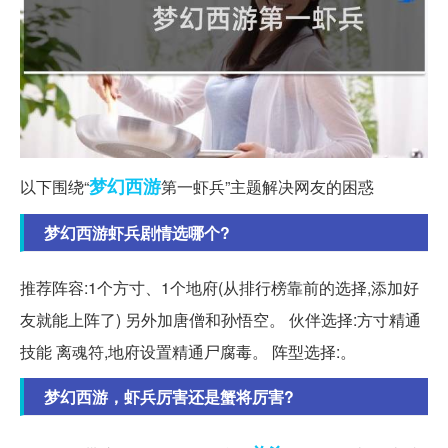
梦幻西游
以下围绕“
第一虾兵”主题解决网友的困惑
梦幻西游虾兵剧情选哪个?
推荐阵容:1个方寸、1个地府(从排行榜靠前的选择,添加好
友就能上阵了) 另外加唐僧和孙悟空。 伙伴选择:方寸精通
技能 离魂符,地府设置精通尸腐毒。 阵型选择:。
梦幻西游，虾兵厉害还是蟹将厉害?