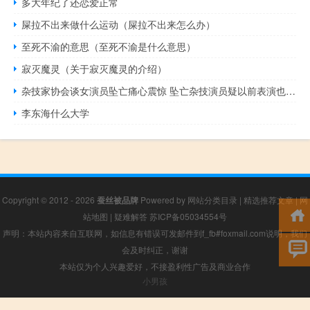
多大年纪了还恋爱正常
屎拉不出来做什么运动（屎拉不出来怎么办）
至死不渝的意思（至死不渝是什么意思）
寂灭魔灵（关于寂灭魔灵的介绍）
杂技家协会谈女演员坠亡痛心震惊 坠亡杂技演员疑以前表演也无安全绳子
李东海什么大学
Copyright © 2012 - 2026
蚕丝被品牌
Powered by
网站分类目录
|
精选推荐文章
|
网
站地图
|
疑难解答
苏ICP备05034554号
声明：本站内容来自互联网，如信息有错误可发邮件到f_fb#foxmail.com说明，我们
会及时纠正，谢谢
本站仅为个人兴趣爱好，不接盈利性广告及商业合作
小男孩