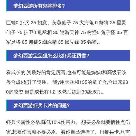
梦幻西游所有鬼将排名?
巨蛙0 虾兵 25 如意、芙蓉仙子 75 大海龟 0 蟹将 25 星灵
仙子 75 护卫0 龟丞相 35 巡游天神 75 树怪0 兔子怪 35 百
军足将 85 赌徒5 蜘蛛精 35 鼠先锋 85 强盗.。
梦幻西游宝宝狸怎么比虾兵还厉害?
看成长的,资质好的肯定厉害,也有可能是炼妖(和高级召唤
兽合成)提升了资质。 我y用天兵和135的童子合,合出来98
0的攻资,但是成长有1.215,然后练到30级,5力...
梦幻西游虾兵卡片的问题?
虾兵卡属性必杀,降低10%伤害力。 想要必杀就要牺牲点伤
害,想要伤害就不要必杀。看你自己选择了。用虾兵卡,只需