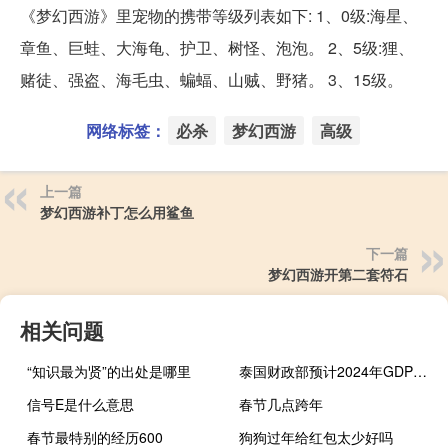
《梦幻西游》里宠物的携带等级列表如下: 1、0级:海星、
章鱼、巨蛙、大海龟、护卫、树怪、泡泡。 2、5级:狸、
赌徒、强盗、海毛虫、蝙蝠、山贼、野猪。 3、15级。
网络标签：
必杀
梦幻西游
高级
上一篇
梦幻西游补丁怎么用鲨鱼
下一篇
梦幻西游开第二套符石
相关问题
“知识最为贤”的出处是哪里
泰国财政部预计2024年GDP增速为3.2%将2023年GDP增速预期从3.5%下调至2.7%
信号E是什么意思
春节几点跨年
春节最特别的经历600
狗狗过年给红包太少好吗