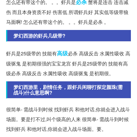
必杀
怎么还有带这个的。 。。虾兵是
蟹将是连击 连击减
伤 而且本身资质不好 伤害低 所谓虾兵好 其实低等级带狼
马面啊! 怎么还有带这个的。 。。虾兵是必杀 。
梦幻西游的虾兵几级带?
高级
虾兵是25级带的 技能有
必杀 高级反击 水属性吸收 高
级驱鬼 是初期很强的宝宝龙宫 虾兵是25级带的 技能有高
级必杀 高级反击 水属性吸收 高级驱鬼 是初期很。
梦幻西游里，剧情任务，跟虾兵闲聊打探定颜珠(需
战斗)什么意思啊?
很简单- 需战斗到时候 找到虾兵 和他对话,你就会进入战斗
场面。要是打不过,叫个级高的人来 很简单- 需战斗到时候
找到虾兵 和他对话,你就会进入战斗场面。要。