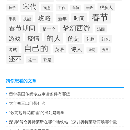
宋代
很多人
寓意
工作
孩子
年龄
年初
春节
攻略
时间
新年
手机
技能
梦幻西游
春节期间
是一个
汤圆
的人
疫情
游戏
的是
礼物
红包
自己的
诗人
英语
考试
费用
诗词
还不
都是
这一
猜你想看的文章
留学美国传媒专业申请条件有哪些
大年初三出门带什么
“歌前起舞花前睡”的出处是哪里
深圳8号仓奥特莱斯在哪个地铁站（深圳奥特莱斯商场哪个最实惠）