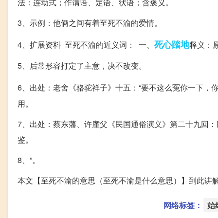
法：连动式；作谓语、定语、状语；含褒义。
3、示例：他俩之间有着至死不渝的爱情。
死心踏地
4、扩展资料 至死不渝的近义词： 一、
释义：
5、后常形容打定了主意，决不改变。
6、出处：老舍《骆驼祥子》十五：“要不这么冤你一下，
用。
7、出处：蔡东藩、许廑父《民国通俗演义》第二十九回
鉴。
8、”。
本文【至死不渝的意思（至死不渝是什么意思）】到此讲
网络标签：
始