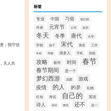
标签
习俗
专业
中国
他们的
元宵节
作者
公司
农历
冬天
唐代
冬季
大学
宋代
变；指守信
学校
寓意
工作
孩子
很多人
手机
技能
年龄
年初
春节
攻略
时间
新年
，天人共
春节期间
是一个
梦幻西游
游戏
汤圆
的人
疫情
的是
礼物
自己的
英语
红包
考试
还不
诗人
这一
费用
诗词