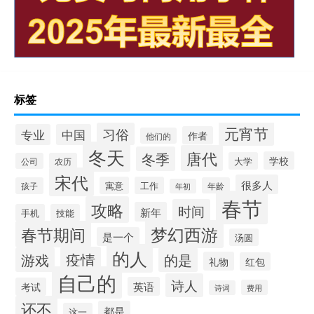
标签
元宵节
习俗
专业
中国
作者
他们的
冬天
唐代
冬季
学校
大学
公司
农历
宋代
很多人
寓意
工作
孩子
年龄
年初
春节
攻略
时间
新年
手机
技能
梦幻西游
春节期间
是一个
汤圆
的人
疫情
游戏
的是
礼物
红包
自己的
诗人
英语
考试
费用
诗词
还不
都是
这一