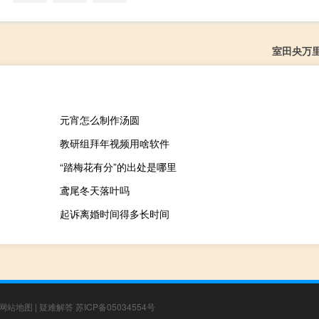
室田央万
元宵怎么制作汤圆
教研组拜年视频用啥软件
“踏梅花有分”的出处是哪里
鸢尾冬天落叶吗
起诉离婚时间得多长时间
网站地图
|
疑难解答
苏ICP备05034554号