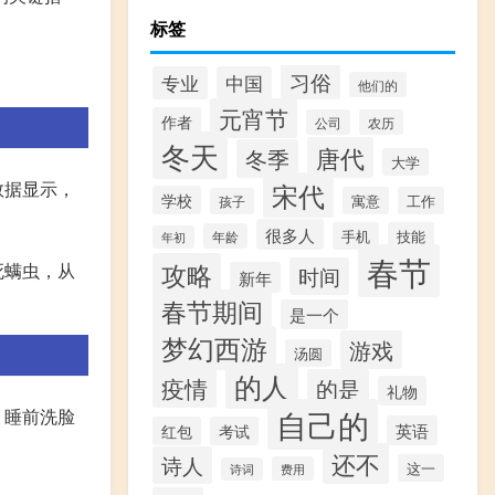
标签
。
习俗
专业
中国
他们的
元宵节
作者
公司
农历
冬天
唐代
冬季
大学
宋代
数据显示，
学校
寓意
工作
孩子
很多人
手机
技能
年龄
年初
春节
攻略
死螨虫，从
时间
新年
春节期间
是一个
梦幻西游
游戏
汤圆
的人
疫情
的是
礼物
自己的
，睡前洗脸
英语
红包
考试
还不
诗人
这一
费用
诗词