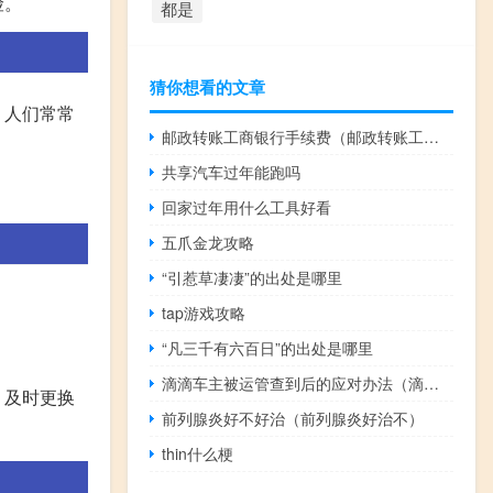
险。
都是
猜你想看的文章
，人们常常
邮政转账工商银行手续费（邮政转账工商银行手续费多少）
共享汽车过年能跑吗
回家过年用什么工具好看
五爪金龙攻略
“引惹草凄凄”的出处是哪里
tap游戏攻略
“凡三千有六百日”的出处是哪里
滴滴车主被运管查到后的应对办法（滴滴车主被运管抓到了怎么处理?）
，及时更换
前列腺炎好不好治（前列腺炎好治不）
thin什么梗