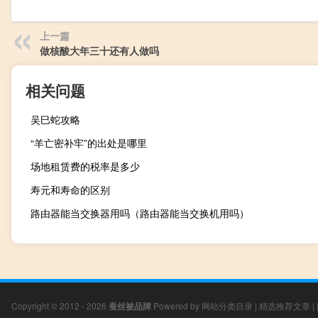
上一篇
做核酸大年三十还有人做吗
相关问题
吴巳蛇攻略
“羊亡密补牢”的出处是哪里
场地租赁费的税率是多少
寿元和寿命的区别
路由器能当交换器用吗（路由器能当交换机用吗）
Copyright © 2012 - 2026
蚕丝被品牌
Powered by
网站分类目录
|
精选推荐文章
|