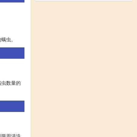
的螨虫。
。
螨虫数量的
到两周清洗