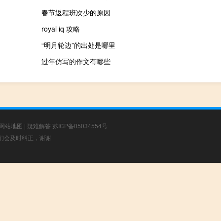
春节返程班次少的原因
royal iq 攻略
“明月轮边”的出处是哪里
过年仿写的作文有哪些
网站地图
|
疑难解答
苏ICP备05034554号
，我们会及时纠正，谢谢