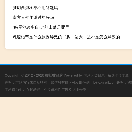
梦幻西游科举不用答题吗
南方人拜年说过年好吗
“结屋池边尘自少”的出处是哪里
乳腺结节是什么原因导致的（胸一边大一边小是怎么导致的）
Copyright © 2012 - 2026
蚕丝被品牌
Powered by
网站分类目录
|
精选推荐文章
|
声明：本站内容来自互联网，如信息有错误可发邮件到f_fb#foxmail.com说明
本站仅为个人兴趣爱好，不接盈利性广告及商业合作