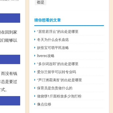
都是
猜你想看的文章
“居世若浮云”的出处是哪里
但在回到家
冬天为什么会长血痣
我们能够以
妖怪宝可萌平民攻略
liverec攻略
“多尔词连郢”的出处是哪里
爱尔兰留学可以转专业吗
。而没有钱
“芦汀洲霜满首”的出处是哪里
年总是要过
保育员是负责做什么的
方式。
做烧饼1斤面粉放多少泡打粉
像点位移