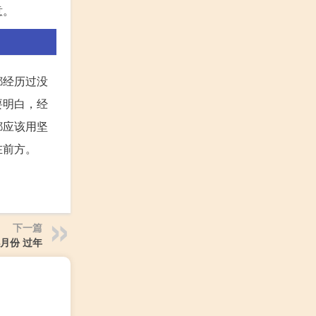
意。
都经历过没
要明白，经
都应该用坚
在前方。
下一篇
几月份 过年