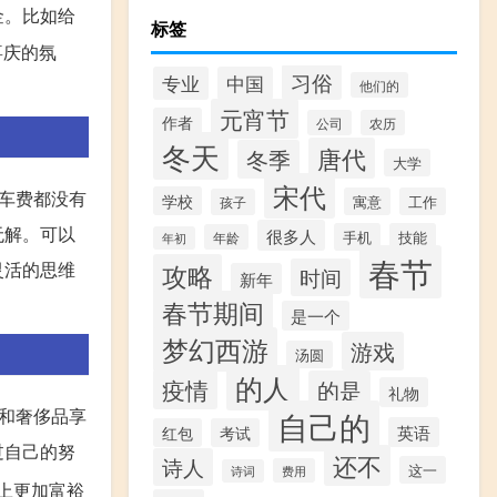
金。比如给
标签
喜庆的氛
习俗
专业
中国
他们的
元宵节
作者
公司
农历
冬天
唐代
冬季
大学
宋代
车费都没有
学校
寓意
工作
孩子
无解。可以
很多人
手机
技能
年龄
年初
春节
灵活的思维
攻略
时间
新年
春节期间
是一个
梦幻西游
游戏
汤圆
的人
疫情
的是
礼物
和奢侈品享
自己的
英语
红包
考试
过自己的努
还不
诗人
这一
费用
诗词
上更加富裕