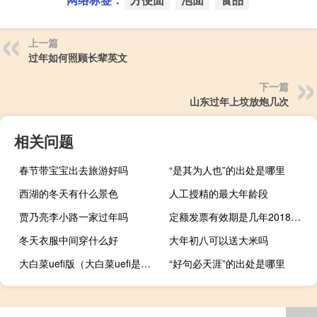
上一篇
过年如何照顾长辈英文
下一篇
山东过年上坟放炮几次
相关问题
春节带宝宝出去旅游好吗
“是其为人也”的出处是哪里
西湖的冬天有什么景色
人工授精的最大年龄段
贾乃亮李小路一家过年吗
定额发票有效期是几年2018定额发票能报销吗（定额发票有效期是几年）
冬天衣服中间穿什么好
大年初八可以送大米吗
大白菜uefi版（大白菜uefi是什么意思）
“好句必天涯”的出处是哪里