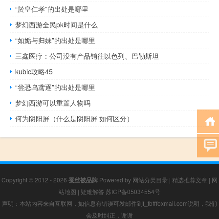
“於皇仁孝”的出处是哪里
梦幻西游全民pk时间是什么
“如姤与归妹”的出处是哪里
三鑫医疗：公司没有产品销往以色列、巴勒斯坦
kubic攻略45
“尝恐乌鸢逐”的出处是哪里
梦幻西游可以重置人物吗
何为阴阳屏（什么是阴阳屏 如何区分）
Copyright © 2012 - 2026
蚕丝被品牌
Powered by
网站分类目录
|
精选推荐文章
|
网
站地图
|
疑难解答
苏ICP备05034554号
声明：本站内容来自互联网，如信息有错误可发邮件到f_fb#foxmail.com说明，我们
会及时纠正，谢谢