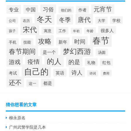
元宵节
习俗
专业
中国
作者
他们的
冬天
唐代
冬季
学校
大学
公司
农历
宋代
很多人
寓意
工作
孩子
年龄
年初
春节
攻略
时间
新年
手机
技能
梦幻西游
春节期间
是一个
汤圆
的人
疫情
游戏
的是
礼物
红包
自己的
诗人
英语
考试
费用
诗词
还不
都是
这一
猜你想看的文章
柳永原名
广州武警学院是几本