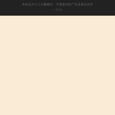
本站仅为个人兴趣爱好，不接盈利性广告及商业合作
小男孩