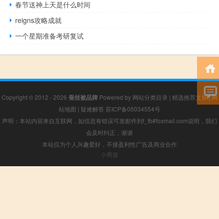
春节送神上天是什么时间
reigns攻略成就
一个星期准备考研复试
Copyright © 2012 - 2026
蚕丝被品牌
Powered by
网站分类目录
|
精选推荐文章
|
网
站地图
|
疑难解答
苏ICP备05034554号
声明：本站内容来自互联网，如信息有错误可发邮件到f_fb#foxmail.com说明，我们
会及时纠正，谢谢
本站仅为个人兴趣爱好，不接盈利性广告及商业合作
小男孩