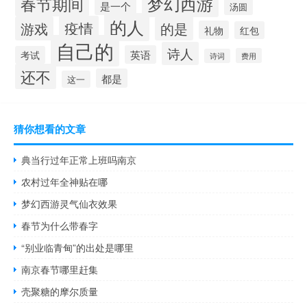
梦幻西游
春节期间
是一个
汤圆
的人
疫情
游戏
的是
礼物
红包
自己的
诗人
英语
考试
费用
诗词
还不
都是
这一
猜你想看的文章
典当行过年正常上班吗南京
农村过年全神贴在哪
梦幻西游灵气仙衣效果
春节为什么带春字
“别业临青甸”的出处是哪里
南京春节哪里赶集
壳聚糖的摩尔质量