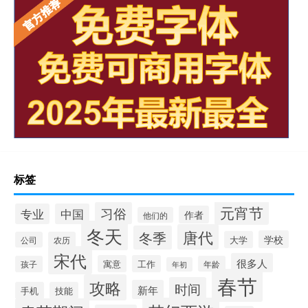
标签
元宵节
习俗
专业
中国
作者
他们的
冬天
唐代
冬季
学校
大学
公司
农历
宋代
很多人
寓意
工作
孩子
年龄
年初
春节
攻略
时间
新年
手机
技能