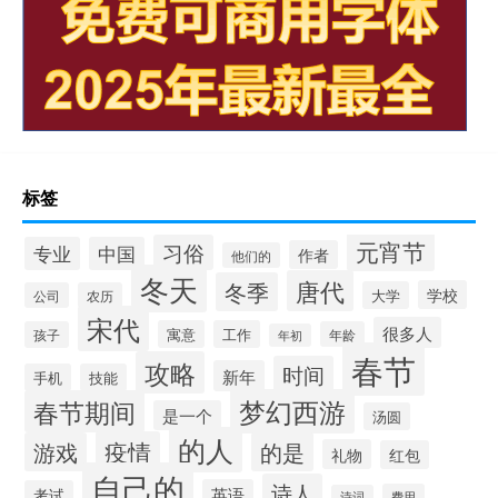
标签
元宵节
习俗
专业
中国
作者
他们的
冬天
唐代
冬季
学校
大学
公司
农历
宋代
很多人
寓意
工作
孩子
年龄
年初
春节
攻略
时间
新年
手机
技能
梦幻西游
春节期间
是一个
汤圆
的人
疫情
游戏
的是
礼物
红包
自己的
诗人
英语
考试
费用
诗词