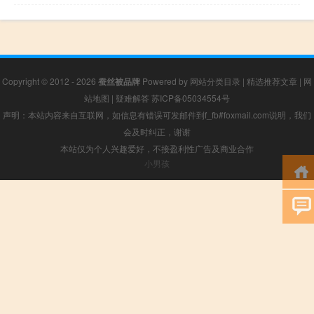
Copyright © 2012 - 2026
蚕丝被品牌
Powered by
网站分类目录
|
精选推荐文章
|
网
站地图
|
疑难解答
苏ICP备05034554号
声明：本站内容来自互联网，如信息有错误可发邮件到f_fb#foxmail.com说明，我们
会及时纠正，谢谢
本站仅为个人兴趣爱好，不接盈利性广告及商业合作
小男孩