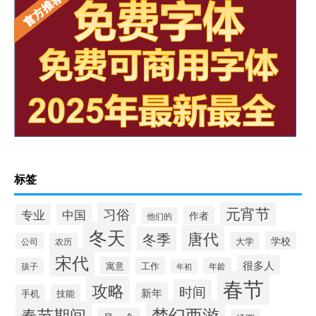
标签
元宵节
习俗
专业
中国
作者
他们的
冬天
唐代
冬季
学校
大学
公司
农历
宋代
很多人
寓意
工作
孩子
年龄
年初
春节
攻略
时间
新年
手机
技能
梦幻西游
春节期间