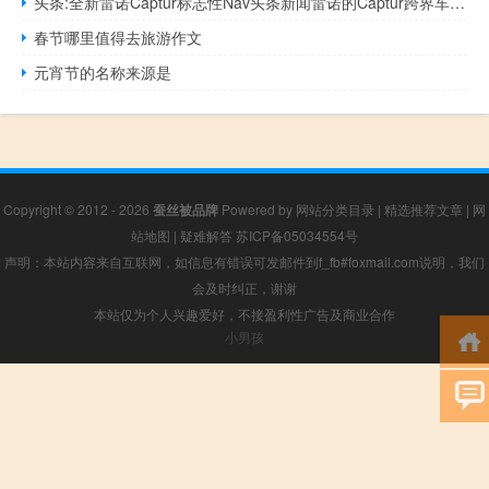
头条:全新雷诺Captur标志性Nav头条新闻雷诺的Captur跨界车更新
春节哪里值得去旅游作文
元宵节的名称来源是
Copyright © 2012 - 2026
蚕丝被品牌
Powered by
网站分类目录
|
精选推荐文章
|
网
站地图
|
疑难解答
苏ICP备05034554号
声明：本站内容来自互联网，如信息有错误可发邮件到f_fb#foxmail.com说明，我们
会及时纠正，谢谢
本站仅为个人兴趣爱好，不接盈利性广告及商业合作
小男孩