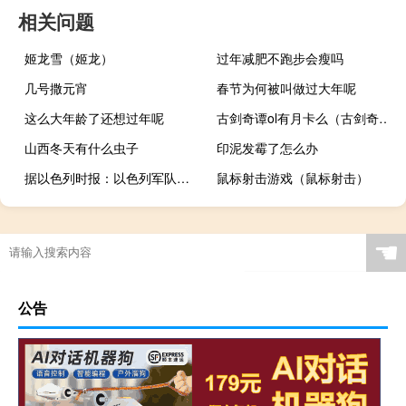
相关问题
姬龙雪（姬龙）
过年减肥不跑步会瘦吗
几号撒元宵
春节为何被叫做过大年呢
这么大年龄了还想过年呢
古剑奇谭ol有月卡么（古剑奇谭ol游戏官网）
山西冬天有什么虫子
印泥发霉了怎么办
据以色列时报：以色列军队和巴勒斯坦武装分子在靠近加沙地带边界的南部城镇马根发生了激烈的枪战
鼠标射击游戏（鼠标射击）
☚
公告