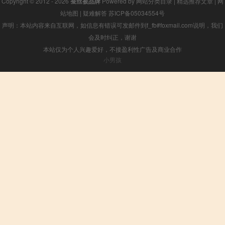
Copyright © 2012 - 2026
蚕丝被品牌
Powered by
网站分类目录
|
精选推荐文章
|
网
站地图
|
疑难解答
苏ICP备05034554号
声明：本站内容来自互联网，如信息有错误可发邮件到f_fb#foxmail.com说明，我们
会及时纠正，谢谢
本站仅为个人兴趣爱好，不接盈利性广告及商业合作
小男孩