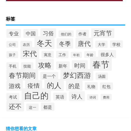
标签
元宵节
习俗
专业
中国
作者
他们的
冬天
唐代
冬季
学校
大学
公司
农历
宋代
很多人
寓意
工作
孩子
年龄
年初
春节
攻略
时间
新年
手机
技能
梦幻西游
春节期间
是一个
汤圆
的人
疫情
游戏
的是
礼物
红包
自己的
诗人
英语
考试
费用
诗词
还不
都是
这一
猜你想看的文章