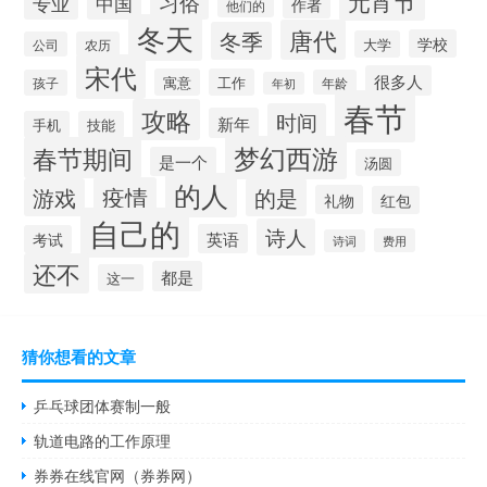
元宵节
习俗
专业
中国
作者
他们的
冬天
唐代
冬季
学校
大学
公司
农历
宋代
很多人
寓意
工作
孩子
年龄
年初
春节
攻略
时间
新年
手机
技能
梦幻西游
春节期间
是一个
汤圆
的人
疫情
游戏
的是
礼物
红包
自己的
诗人
英语
考试
费用
诗词
还不
都是
这一
猜你想看的文章
乒乓球团体赛制一般
轨道电路的工作原理
券券在线官网（券券网）