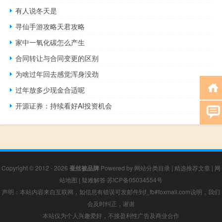
有人说冬天是
寻仙手游攻略天君攻略
家中一氧化碳怎么产生
合同转让与合同变更的区别
为啥过年回去感觉浑身没劲
过年放多少现金合适呢
开源证券：持续看好AI投资机会
Copyright © 2012 - 2026
蚕丝被品牌
Powered by
网站分类目录
|
精选推荐文章
|
网
站地图
|
疑难解答
苏ICP备05034554号
声明：本站内容来自互联网，如信息有错误可发邮件到f_fb#foxmail.com说明，我们
会及时纠正，谢谢
本站仅为个人兴趣爱好，不接盈利性广告及商业合作