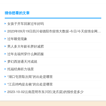
猜你想看的文章
女孩子开车回家过年好吗
2023年09月19日四川省德阳市疫情大数据-今日/今天疫情全网搜索最新实时消息动态情况通知播报
过年睡觉现象
男人多大年龄长胖好减肥
过年去福州穿什么舞蹈服
梦幻西游通天河成就
托福经典听力场景
“湖口屯营取次闻”的出处是哪里
“江店鸡鸣促去桡”的出处是哪里
2023-10-02云南昆明市东川区(龙爪菇)的报价是多少