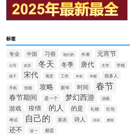
标签
元宵节
习俗
专业
中国
作者
他们的
冬天
唐代
冬季
学校
大学
公司
农历
宋代
很多人
寓意
工作
孩子
年龄
年初
春节
攻略
时间
新年
手机
技能
梦幻西游
春节期间
是一个
汤圆
的人
疫情
游戏
的是
礼物
红包
自己的
诗人
英语
考试
费用
诗词
还不
都是
这一