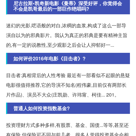
尼古拉斯•凯奇新电影《曼蒂》深受好评，你觉得会
不会是凯哥最后的一部巨作绝唱吗?
迷幻的光影,呓语般的对白,浓稠的血浆,构成了这么一部导
演自以为的邪典影片。我认为真正的邪典是要有精神主旨
的,有一定的说教性,至少观影之后会让人抑郁好一...
如何评价2016年电影《目击者》?
目击者:真相背后的人性考验 最近有一部看似不起眼的悬疑
电影很值得推荐,它的导演不知名(程伟豪,目前仅有两部长
片作品)、演员不大众(庄凯勋、许玮甯、柯佳... 201。
普通人如何投资指数基金?
投资理财方式多种多样,有股票、基金、国债...等等,甚至还
有保险,但保险可不同与前几者。很多人觉得投资基金会相