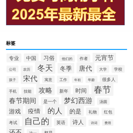
标签
元宵节
习俗
专业
中国
作者
他们的
冬天
唐代
冬季
学校
大学
公司
农历
宋代
很多人
寓意
工作
孩子
年龄
年初
春节
攻略
时间
新年
手机
技能
梦幻西游
春节期间
是一个
汤圆
的人
疫情
游戏
的是
礼物
红包
自己的
诗人
英语
考试
费用
诗词
还不
都是
这一