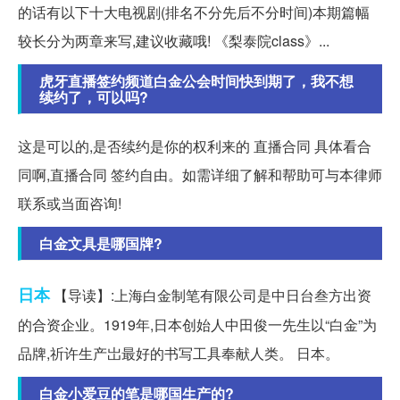
的话有以下十大电视剧(排名不分先后不分时间)本期篇幅
较长分为两章来写,建议收藏哦! 《梨泰院class》...
虎牙直播签约频道白金公会时间快到期了，我不想
续约了，可以吗?
这是可以的,是否续约是你的权利来的 直播合同 具体看合
同啊,直播合同 签约自由。如需详细了解和帮助可与本律师
联系或当面咨询!
白金文具是哪国牌?
日本
【导读】:上海白金制笔有限公司是中日台叁方出资
的合资企业。1919年,日本创始人中田俊一先生以“白金”为
品牌,祈许生产岀最好的书写工具奉献人类。 日本。
白金小爱豆的笔是哪国生产的?