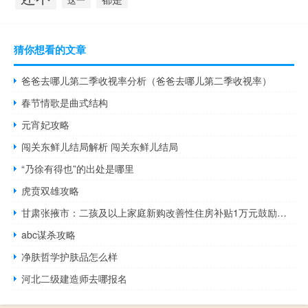
猜你想看的文章
爸爸去哪儿第二季收视率分析（爸爸去哪儿第二季收视率）
春节情歌是曲式结构
元宵妃攻略
闯关东鲜儿结局解析 闯关东鲜儿结局
“乃徐有得也”的出处是哪里
虎贲双雄攻略
甘肃张掖市：二孩及以上家庭新购改善性住房补贴1万元鼓励货币化补偿或现房兑换安置
abc谋杀攻略
净肤哲学护肤品怎么样
河北二级建造师去哪报名