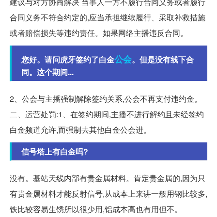
建议与对方协商解决 当事人一方不履行合同义务或者履行
合同义务不符合约定的,应当承担继续履行、采取补救措施
或者赔偿损失等违约责任。如果网络主播违反合同。
公会
您好。请问虎牙签约了白金
。但是没有线下合
同。这个期间...
2、公会与主播强制解除签约关系,公会不再支付违约金。
二、运营处罚:1、在签约期间,主播不进行解约且未经签约
白金频道允许,而强制去其他白金公会进。
信号塔上有白金吗?
没有。基站天线内部有贵金属材料。肯定贵金属的,因为只
有贵金属材料才能反射信号,从成本上来讲一般用钢比较多,
铁比较容易生锈所以很少用,铝成本高也有用但不。