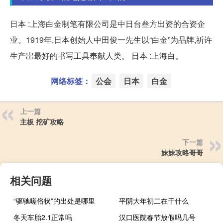
日本 :上海白金制笔有限公司是中日台叁方出资的合资企
业。1919年,日本创始人中田俊一先生以“白金”为品牌,祈许
生产岀最好的书写工具奉献人类。 日本 :上海白。
网络标签：
公会
日本
白金
上一篇
主板 挖矿攻略
下一篇
妹妹攻略哥哥
相关问题
“驱驰嗟俗状”的出处是哪里
平阴大年初二在干什么
冬天车胎2.1正常吗
汉口医院春节放假吗几号