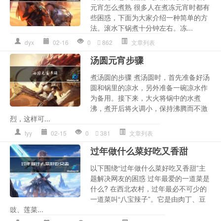
元宵怎么煮熟 很多人在煮冻元宵时都有
些困惑，下面为大家介绍一种简单的方
法。滚水下锅煮十分钟左右。冻...
dyx
02-16
0
862
文章列表
汤圆元宵步骤
煮汤圆的步骤 煮汤圆时，首先准备好汤
圆和锅里的凉水，另外准备一碗凉水作
为备用。接下来，大火将锅中的水煮
沸，煮开后将火调小，保持沸腾而不激
烈，这样可...
tyy
02-15
0
381
文章列表
过年做什么菜好吃又香甜
以下围绕“过年做什么菜好吃又香甜”主
题解决网友的困惑 过年最爱的一道菜是
什么? 在西北农村，过年最必不可少的
一道菜叫“八宝辣子”。它是由肉丁、豆
豉、莲菜...