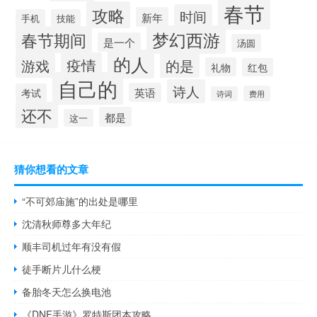
春节
攻略
时间
新年
手机
技能
梦幻西游
春节期间
是一个
汤圆
的人
疫情
游戏
的是
礼物
红包
自己的
诗人
英语
考试
费用
诗词
还不
都是
这一
猜你想看的文章
“不可郊庙施”的出处是哪里
沈清秋师尊多大年纪
顺丰司机过年有没有假
徒手断片儿什么梗
备胎冬天怎么换电池
《DNF手游》罗特斯团本攻略