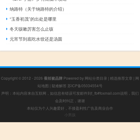
纳路特（关于纳路特的介绍）
“玉香初茂”的出处是哪里
冬天咳嗽厉害怎么止咳
元宵节到底吃水饺还是汤圆
Copyright © 2012 - 2026
蚕丝被品牌
Powered by
网站分类目录
|
精选推荐文章
|
网
站地图
|
疑难解答
苏ICP备05034554号
声明：本站内容来自互联网，如信息有错误可发邮件到f_fb#foxmail.com说明，我们
会及时纠正，谢谢
本站仅为个人兴趣爱好，不接盈利性广告及商业合作
小男孩