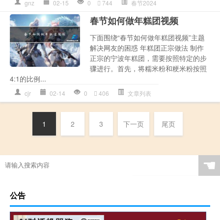
gnz
02-15
0
744
春节2024
春节如何做年糕团视频
下面围绕“春节如何做年糕团视频”主题
解决网友的困惑 年糕团正宗做法 制作
正宗的宁波年糕团，需要按照特定的步
骤进行。首先，将糯米粉和粳米粉按照
4:1的比例...
cjr
02-14
0
406
文章列表
1
2
3
下一页
尾页
☚
公告