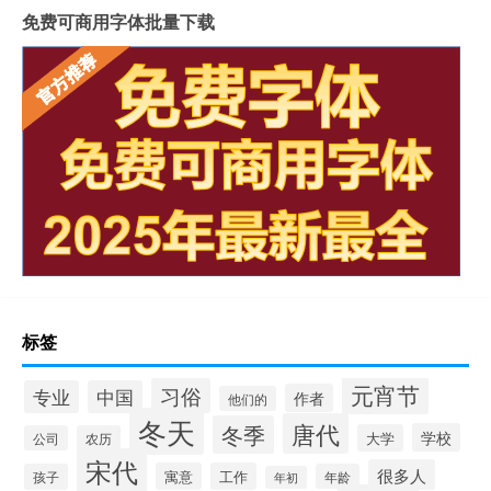
免费可商用字体批量下载
标签
元宵节
习俗
专业
中国
作者
他们的
冬天
唐代
冬季
学校
大学
公司
农历
宋代
很多人
寓意
工作
孩子
年龄
年初