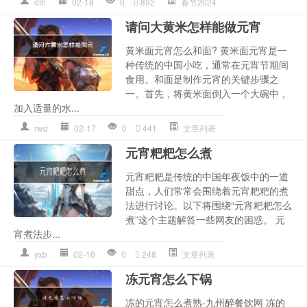
dth
02-18
0
892
春节2024
请问大黄米怎样能做元宵
黄米面元宵怎么和面? 黄米面元宵是一
种传统的中国小吃，通常在元宵节期间
食用。和面是制作元宵的关键步骤之
一。首先，将黄米面倒入一个大碗中，
加入适量的水...
rwd
02-17
0
441
文章列表
元宵粑粑怎么煮
元宵粑粑是传统的中国年夜饭中的一道
甜点，人们常常会围绕着元宵粑粑的煮
法进行讨论。以下将围绕“元宵粑粑怎么
煮”这个主题解答一些网友的困惑。 元
宵煮法步...
yxb
02-16
0
248
文章列表
冻元宵怎么下锅
冻的元宵怎么煮熟-九州醉餐饮网 冻的