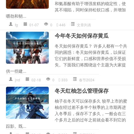
和氨基酸有助于增强发糕的稳定性，使
其不塌陷，同时保持松软口感，并增加
嚼劲和韧...
fg
01-07
0
446
文章列表
今年冬天如何保存黄瓜
冬天如何保存黄瓜？ 许多人都有一个共
同的困惑：冬天如何保存黄瓜，以保证
它们的新鲜度，口感和营养价值不受损
失。下面我们将围绕这个主题为大家提
供一些建...
jnd
02-18
0
333
春节2024
冬天红柚怎么管理保存
柚子在冬天可以保存多久 较早上市的蜜
柚在经过差不多半个秋季的上市期再进
入冬季后，保存不了多久，一般会在三
个多月之后的过年之前就会看不到它的
踪影。既...