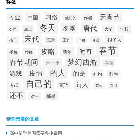
标签
元宵节
习俗
专业
中国
作者
他们的
冬天
唐代
冬季
学校
大学
公司
农历
宋代
很多人
寓意
工作
孩子
年龄
年初
春节
攻略
时间
新年
手机
技能
梦幻西游
春节期间
是一个
汤圆
的人
疫情
游戏
的是
礼物
红包
自己的
诗人
英语
考试
费用
诗词
还不
都是
这一
猜你想看的文章
高中留学美国需要多少费用