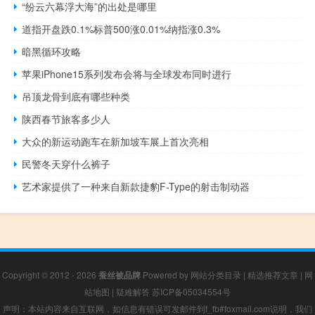
“纷云六幕浮大海”的出处是哪里
道指开盘跌0.1%标普500涨0.01%纳指涨0.3%
暗黑循环攻略
苹果iPhone15系列发布会将与全球发布同时进行
吊顶龙骨到底有哪些种类
陕西春节旅客多少人
大众的新运动跑车在新加坡车展上首次亮相
民警冬天穿什么裤子
艺术家提供了一种来自新款捷豹F-Type的射击制动器
Copyright © 2012 - 2026
蚕丝被品牌
Powered by
网站分类目录
|
精选推荐文章
|
网
站地图
|
疑难解答
苏ICP备05034554号
声明：本站内容来自互联网，如信息有错误可发邮件到f_fb#foxmail.com说明，我们