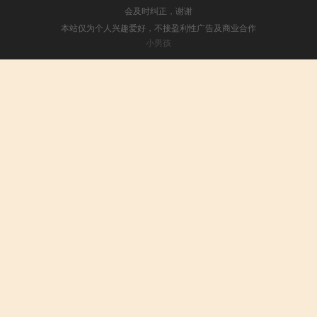
会及时纠正，谢谢
本站仅为个人兴趣爱好，不接盈利性广告及商业合作
小男孩