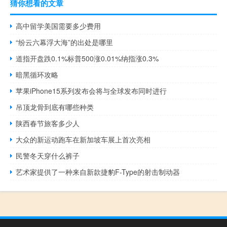
猜你想看的文章
高中留学美国需要多少费用
“纷云六幕浮大海”的出处是哪里
道指开盘跌0.1%标普500涨0.01%纳指涨0.3%
暗黑循环攻略
苹果iPhone15系列发布会将与全球发布同时进行
吊顶龙骨到底有哪些种类
陕西春节旅客多少人
大众的新运动跑车在新加坡车展上首次亮相
民警冬天穿什么裤子
艺术家提供了一种来自新款捷豹F-Type的射击制动器