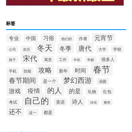
标签
元宵节
习俗
专业
中国
作者
他们的
冬天
唐代
冬季
学校
大学
公司
农历
宋代
很多人
寓意
工作
孩子
年龄
年初
春节
攻略
时间
新年
手机
技能
梦幻西游
春节期间
是一个
汤圆
的人
疫情
游戏
的是
礼物
红包
自己的
诗人
英语
考试
费用
诗词
还不
都是
这一