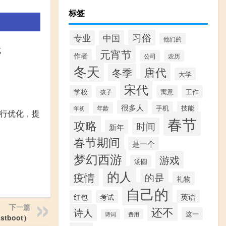
标签
习俗
专业
中国
他们的
式
元宵节
作者
公司
农历
冬天
唐代
冬季
大学
宋代
学校
寓意
工作
孩子
很多人
手机
技能
年龄
年初
行优化，提
春节
攻略
时间
新年
春节期间
是一个
梦幻西游
游戏
汤圆
的人
疫情
的是
礼物
自己的
英语
红包
考试
下一篇
还不
诗人
这一
费用
诗词
stboot）