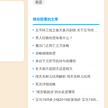
都是
猜你想看的文章
五号特工组之偷天换月剧情 关于五号特工组之偷天换月剧情的介绍
男人狂吻你意味着什么？
魔法门之死亡之刃攻略
攻略铜墙铁壁
来自于元宵节的诗句有哪些
冬天南方是阴天还是晴天
闯关东鲜儿结局解析 闯关东鲜儿结局
死光详细攻略
“南宫载勋业”的出处是哪里
宝马740li多少钱2019款落地价 宝马740li多少钱一辆