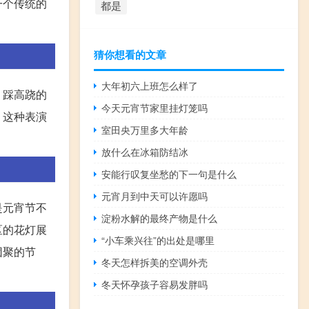
一个传统的
都是
猜你想看的文章
大年初六上班怎么样了
。踩高跷的
今天元宵节家里挂灯笼吗
，这种表演
室田央万里多大年龄
放什么在冰箱防结冰
安能行叹复坐愁的下一句是什么
元宵月到中天可以许愿吗
是元宵节不
淀粉水解的最终产物是什么
区的花灯展
“小车乘兴往”的出处是哪里
团聚的节
冬天怎样拆美的空调外壳
冬天怀孕孩子容易发胖吗