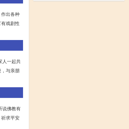
，作出各种
富有戏剧性
家人一起共
段，与亲朋
听说佛教有
，祈求平安