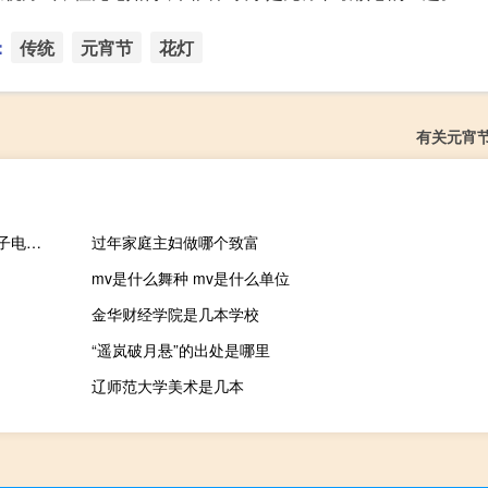
：
传统
元宵节
花灯
有关元宵
电池初创公司Forge Nano宣布计划推出名为Forge Battery的锂离子电池制造业务
过年家庭主妇做哪个致富
mv是什么舞种 mv是什么单位
金华财经学院是几本学校
“遥岚破月悬”的出处是哪里
辽师范大学美术是几本