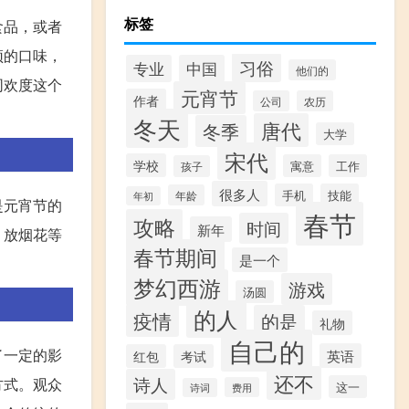
标签
食品，或者
颖的口味，
习俗
专业
中国
他们的
同欢度这个
元宵节
作者
公司
农历
冬天
唐代
冬季
大学
宋代
学校
寓意
工作
孩子
很多人
手机
技能
年龄
年初
是元宵节的
春节
攻略
时间
新年
、放烟花等
春节期间
是一个
梦幻西游
游戏
汤圆
的人
疫情
的是
礼物
自己的
了一定的影
英语
红包
考试
还不
诗人
方式。观众
这一
费用
诗词