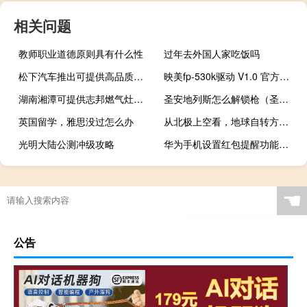
相关问题
教师职业道德原则具有什么性
过年去外国人家吃饭吗
松下汽车推出可提供高品质低功耗聆听体验的电动汽车EV音频系统
映美fp-530k驱动 V1.0 官方版（映美fp-530k驱动 V1.0 官方版功能简介）
湖南湘潭可提供志邦燃气灶维修服务地址在哪
圣安地列斯怎么解锁枪（圣安地列斯秘籍激光枪）
英国留学，雅思没过怎么办
从北极上空看，地球自转方向是
光明大陆公测冲级攻略
华为手机设置红包提醒功能的方法（华为手机设置红包提醒功能）
☚
公告