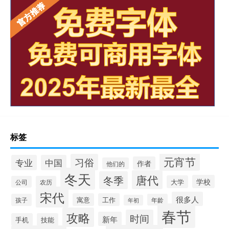
标签
元宵节
习俗
专业
中国
作者
他们的
冬天
唐代
冬季
学校
大学
公司
农历
宋代
很多人
寓意
工作
孩子
年龄
年初
春节
攻略
时间
新年
手机
技能