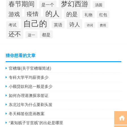
梦幻西游
春节期间
是一个
汤圆
的人
疫情
游戏
的是
礼物
红包
自己的
诗人
英语
考试
费用
诗词
还不
都是
这一
猜你想看的文章
官槽堰(关于官槽堰简述)
专科大学平均薪资多少
小额贷款利息一般是多少
如何办理港澳探亲签证
东北过年为什么要剃头发
冬天棉签创意画教案
“素知贱子甘贫贱”的出处是哪里