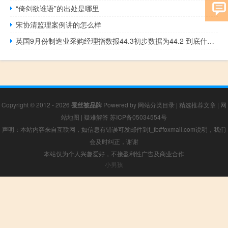
“倚剑欲谁语”的出处是哪里
宋协清监理案例讲的怎么样
英国9月份制造业采购经理指数报44.3初步数据为44.2 到底什么情况嘞
Copyright © 2012 - 2026
蚕丝被品牌
Powered by
网站分类目录
|
精选推荐文章
|
网
站地图
|
疑难解答
苏ICP备05034554号
声明：本站内容来自互联网，如信息有错误可发邮件到f_fb#foxmail.com说明，我们
会及时纠正，谢谢
本站仅为个人兴趣爱好，不接盈利性广告及商业合作
小男孩