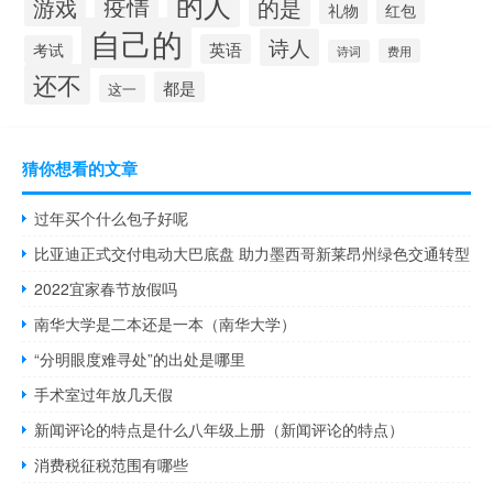
的人
疫情
游戏
的是
礼物
红包
自己的
诗人
英语
考试
费用
诗词
还不
都是
这一
猜你想看的文章
过年买个什么包子好呢
比亚迪正式交付电动大巴底盘 助力墨西哥新莱昂州绿色交通转型
2022宜家春节放假吗
南华大学是二本还是一本（南华大学）
“分明眼度难寻处”的出处是哪里
手术室过年放几天假
新闻评论的特点是什么八年级上册（新闻评论的特点）
消费税征税范围有哪些