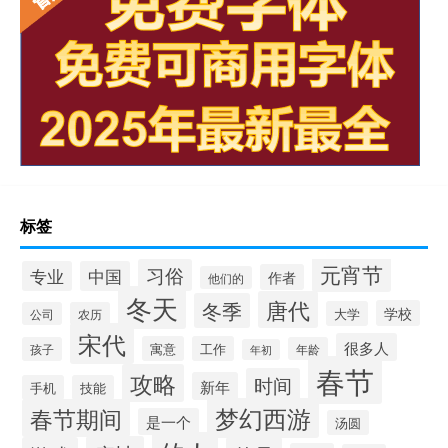
标签
元宵节
习俗
专业
中国
作者
他们的
冬天
唐代
冬季
学校
大学
公司
农历
宋代
很多人
寓意
工作
孩子
年龄
年初
春节
攻略
时间
新年
手机
技能
梦幻西游
春节期间
是一个
汤圆