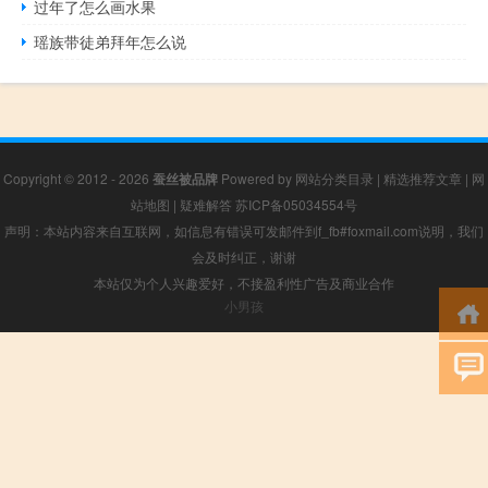
过年了怎么画水果
瑶族带徒弟拜年怎么说
Copyright © 2012 - 2026
蚕丝被品牌
Powered by
网站分类目录
|
精选推荐文章
|
网
站地图
|
疑难解答
苏ICP备05034554号
声明：本站内容来自互联网，如信息有错误可发邮件到f_fb#foxmail.com说明，我们
会及时纠正，谢谢
本站仅为个人兴趣爱好，不接盈利性广告及商业合作
小男孩