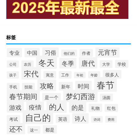
标签
元宵节
习俗
专业
中国
作者
他们的
冬天
唐代
冬季
学校
大学
公司
农历
宋代
很多人
寓意
工作
孩子
年龄
年初
春节
攻略
时间
新年
手机
技能
梦幻西游
春节期间
是一个
汤圆
的人
疫情
游戏
的是
礼物
红包
自己的
诗人
英语
考试
费用
诗词
还不
都是
这一