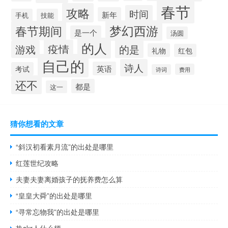
春节
攻略
时间
新年
手机
技能
梦幻西游
春节期间
是一个
汤圆
的人
疫情
游戏
的是
礼物
红包
自己的
诗人
英语
考试
费用
诗词
还不
都是
这一
猜你想看的文章
“斜汉初看素月流”的出处是哪里
红莲世纪攻略
夫妻夫妻离婚孩子的抚养费怎么算
“皇皇大舜”的出处是哪里
“寻常忘物我”的出处是哪里
热skr人什么梗