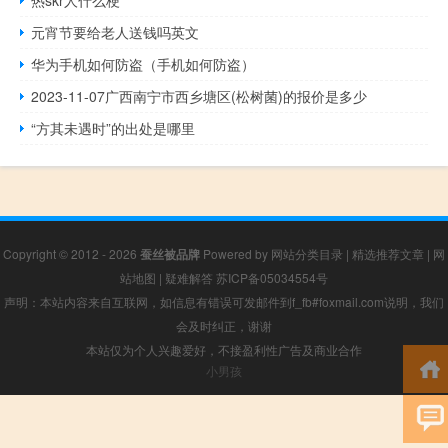
元宵节要给老人送钱吗英文
华为手机如何防盗（手机如何防盗）
2023-11-07广西南宁市西乡塘区(松树菌)的报价是多少
“方其未遇时”的出处是哪里
Copyright © 2012 - 2026
蚕丝被品牌
Powered by
网站分类目录
|
精选推荐文章
|
网
站地图
|
疑难解答
苏ICP备05034554号
声明：本站内容来自互联网，如信息有错误可发邮件到f_fb#foxmail.com说明，我们
会及时纠正，谢谢
本站仅为个人兴趣爱好，不接盈利性广告及商业合作
小男孩