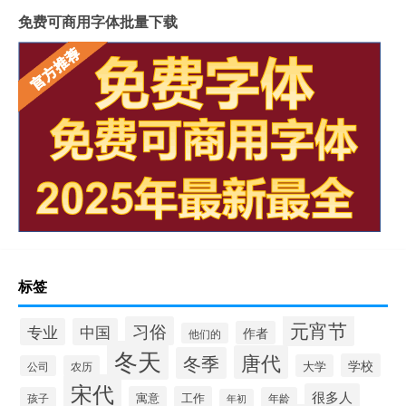
免费可商用字体批量下载
标签
元宵节
习俗
专业
中国
作者
他们的
冬天
唐代
冬季
学校
大学
公司
农历
宋代
很多人
寓意
工作
孩子
年龄
年初