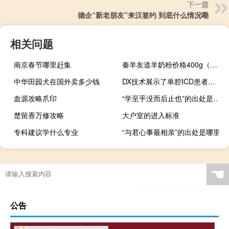
下一篇
德企“新老朋友”来汉签约 到底什么情况嘞
相关问题
南京春节哪里赶集
秦羊友道羊奶粉价格400g（秦羊）
中华田园犬在国外卖多少钱
DX技术展示了单腔ICD患者心房颤动的高检测精度
血源攻略爪印
“学至乎没而后止也”的出处是哪里
楚留香万修攻略
大户室的进入标准
专科建议学什么专业
“与君心事最相亲”的出处是哪里
☚
公告