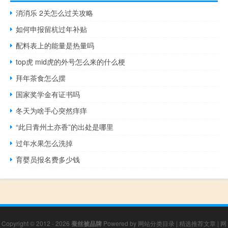
消消乐 2关怎么过关攻略
如何申报留杭过年补贴
配料表上的能量是热量吗
top虎 mid虎的外号怎么来的什么梗
拜年茶食怎么摆
国家奖学金有证书吗
冬天为啥手心突然痒痒
“此日青州土亦香”的出处是哪里
过年水果怎么洗掉
育婴员报名费多少钱
Copyright © 2012 - 2026
蚕丝被品牌
Powered by
网站分类目录
|
精选推荐文章
|
网