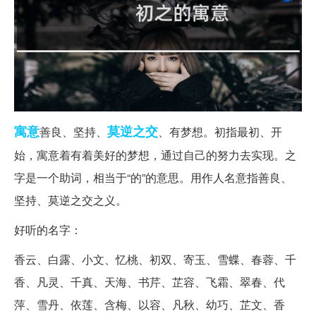
寓意
莫逆之交
善良、坚持、
、有梦想。初指最初、开
始，寓意着有着美好的梦想，通过自己的努力去实现。之
字是一个助词，相当于“的”的意思。用作人名意指善良、
坚持、莫逆之交之义。
好听的名字：
香云、白露、小文、忆桃、初双、寄玉、雪蝶、春蓉、千
香、凡灵、千真、天海、书芹、芷容、飞霜、翠春、代
萍、雪丹、依莲、含梅、以容、凡秋、幼巧、芷文、香