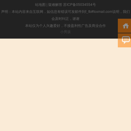
站地图
|
疑难解答
苏ICP备05034554号
声明：本站内容来自互联网，如信息有错误可发邮件到f_fb#foxmail.com说明，我们
会及时纠正，谢谢
本站仅为个人兴趣爱好，不接盈利性广告及商业合作
小男孩