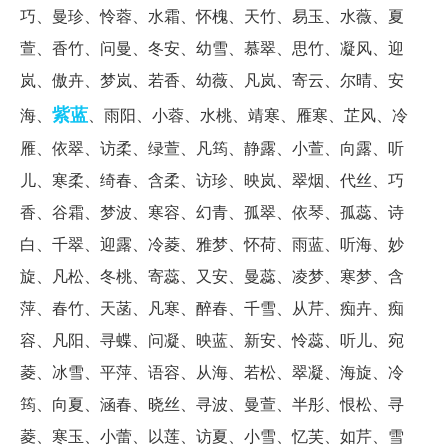
巧、曼珍、怜蓉、水霜、怀槐、天竹、易玉、水薇、夏
萱、香竹、问曼、冬安、幼雪、慕翠、思竹、凝风、迎
岚、傲卉、梦岚、若香、幼薇、凡岚、寄云、尔晴、安
紫蓝
海、
、雨阳、小蓉、水桃、靖寒、雁寒、芷风、冷
雁、依翠、访柔、绿萱、凡筠、静露、小萱、向露、听
儿、寒柔、绮春、含柔、访珍、映岚、翠烟、代丝、巧
香、谷霜、梦波、寒容、幻青、孤翠、依琴、孤蕊、诗
白、千翠、迎露、冷菱、雅梦、怀荷、雨蓝、听海、妙
旋、凡松、冬桃、寄蕊、又安、曼蕊、凌梦、寒梦、含
萍、春竹、天菡、凡寒、醉春、千雪、从芹、痴卉、痴
容、凡阳、寻蝶、问凝、映蓝、新安、怜蕊、听儿、宛
菱、冰雪、平萍、语容、从海、若松、翠凝、海旋、冷
筠、向夏、涵春、晓丝、寻波、曼萱、半彤、恨松、寻
菱、寒玉、小蕾、以莲、访夏、小雪、忆芙、如芹、雪