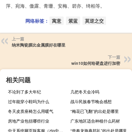
萍、宛海、傲露、青珊、安梅、碧亦、绮柏等。
网络标签：
寓意
紫蓝
莫逆之交
上一篇
纳米陶瓷膜比金属膜好在哪里
下一篇
win10如何给硬盘进行加密
相关问题
不论到了多大年纪
几把冬天会冷吗
过年能穿小鞋吗为什么
战斗民族春节晚会感想
冬天皮质座椅怎么用暖气
“梅花已飞翻”的出处是哪里
房地产业包括哪些行业
广东地区适合种植什么药材
中天系统网页版客服（zto中天系统网页版）
“曾奉龙旗典邦礼”的出处是哪里