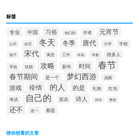
标签
元宵节
习俗
专业
中国
作者
他们的
冬天
唐代
冬季
学校
大学
公司
农历
宋代
很多人
寓意
工作
孩子
年龄
年初
春节
攻略
时间
新年
手机
技能
梦幻西游
春节期间
是一个
汤圆
的人
疫情
游戏
的是
礼物
红包
自己的
诗人
英语
考试
费用
诗词
还不
都是
这一
猜你想看的文章