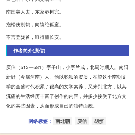
南国美人去，东家枣树完。
抱松伤别鹤，向镜绝孤鸾。
不言登陇首，唯得望长安。
作者简介(庾信)
庾信（513—581）字子山，小字兰成，北周时期人。南阳
新野（今属河南）人。他以聪颖的资质，在梁这个南朝文
学的全盛时代积累了很高的文学素养，又来到北方，以其
沉痛的生活经历丰富了创作的内容，并多少接受了北方文
化的某些因素，从而形成自己的独特面貌。
网络标签：
南北朝
庾信
胡笳