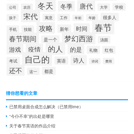
冬天
唐代
冬季
学校
大学
公司
农历
宋代
很多人
寓意
工作
孩子
年龄
年初
春节
攻略
时间
新年
手机
技能
梦幻西游
春节期间
是一个
汤圆
的人
疫情
游戏
的是
礼物
红包
自己的
诗人
英语
考试
费用
诗词
还不
都是
这一
猜你想看的文章
已禁用桌面合成怎么解决（已禁用ime）
“今仆不幸”的出处是哪里
关于春节英语的作品介绍