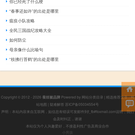
你已经死了什么梗
“春事还如许”的出处是哪里
瘟疫小队攻略
全民三国战纪攻略大全
如何防尘
母亲像什么比喻句
“枝拂行苔鹤”的出处是哪里
Copyright © 2012 - 2026
蚕丝被品牌
Powered by
网站分类目录
|
精选推荐文章
|
网
站地图
|
疑难解答
苏ICP备05034554号
声明：本站内容来自互联网，如信息有错误可发邮件到f_fb#foxmail.com说明，我们
会及时纠正，谢谢
本站仅为个人兴趣爱好，不接盈利性广告及商业合作
小男孩