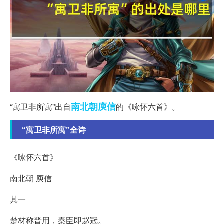
南北朝
庾信
“寓卫非所寓”出自
的《咏怀六首》。
“寓卫非所寓”全诗
《咏怀六首》
南北朝 庾信
其一
楚材称晋用，秦臣即赵冠。