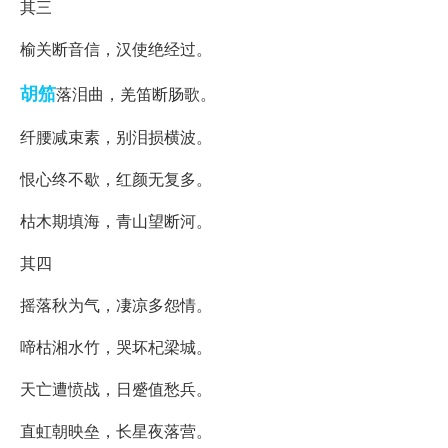
其三
榆关断音信，汉使绝经过。
胡笳
落泪曲，羌笛断肠歌。
纤腰减束素，别泪损横波。
恨心终不歇，红颜无复多。
枯木期填海，青山望断河。
其四
摇落秋为气，凄凉多怨情。
啼枯湘水竹，哭坏杞梁城。
天亡遭愤战，日蹙值愁兵。
直虹朝映垒，长星夜落营。