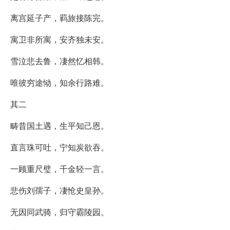
离宫延子产，羁旅接陈完。
寓卫非所寓，安齐独未安。
雪泣悲去鲁，凄然忆相韩。
唯彼穷途恸，知余行路难。
其二
畴昔国土遇，生平知己恩。
直言珠可吐，宁知炭欲吞。
一顾重尺璧，千金轻一言。
悲伤刘孺子，凄怆史皇孙。
无因同武骑，归守霸陵园。