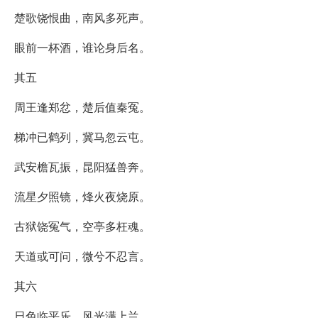
楚歌饶恨曲，南风多死声。
眼前一杯酒，谁论身后名。
其五
周王逢郑忿，楚后值秦冤。
梯冲已鹤列，冀马忽云屯。
武安檐瓦振，昆阳猛兽奔。
流星夕照镜，烽火夜烧原。
古狱饶冤气，空亭多枉魂。
天道或可问，微兮不忍言。
其六
日色临平乐，风光满上兰。