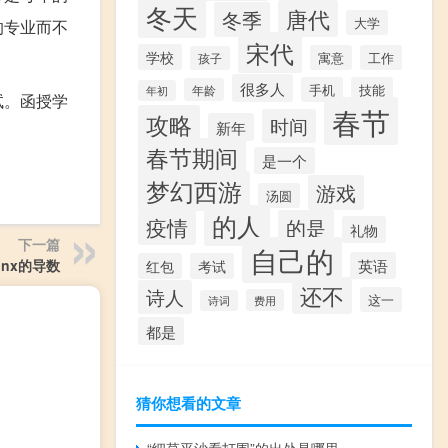
冬天
唐代
冬季
大学
的专业而不
宋代
学校
寓意
工作
孩子
很多人
手机
技能
年龄
年初
试。函授学
春节
攻略
时间
新年
春节期间
是一个
梦幻西游
游戏
汤圆
的人
疫情
的是
礼物
下一篇
自己的
英语
=lnx的导数
红包
考试
还不
诗人
这一
费用
诗词
都是
猜你想看的文章