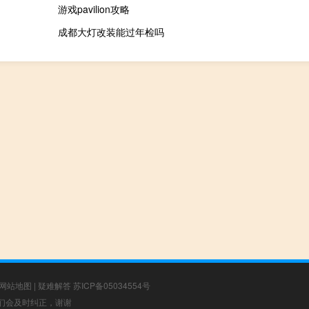
游戏pavilion攻略
成都大灯改装能过年检吗
网站地图
|
疑难解答
苏ICP备05034554号
，我们会及时纠正，谢谢