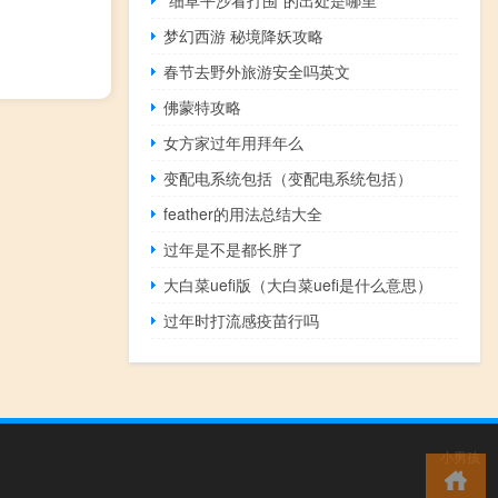
“细草平沙看打围”的出处是哪里
梦幻西游 秘境降妖攻略
春节去野外旅游安全吗英文
佛蒙特攻略
女方家过年用拜年么
变配电系统包括（变配电系统包括）
feather的用法总结大全
过年是不是都长胖了
大白菜uefi版（大白菜uefi是什么意思）
过年时打流感疫苗行吗
小男孩