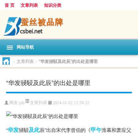
首 页
文章列表
知识分类
网站导航
>
文章列表
>
“华发骎駸及此辰”的出处是哪里
“华发骎駸及此辰”的出处是哪里
文章列表
网友:
jzh
2024-11-22 12:56:22
华发
及此
甲午
“
骎駸
辰”出自宋代李曾伯的《
淮幕和萧应父