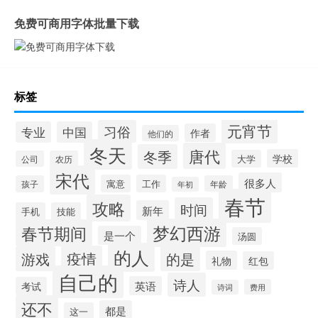
免费可商用字体批量下载
标签
元宵节
习俗
专业
中国
作者
他们的
冬天
唐代
冬季
学校
大学
公司
农历
宋代
很多人
寓意
工作
孩子
年龄
年初
春节
攻略
时间
新年
手机
技能
梦幻西游
春节期间
是一个
汤圆
的人
疫情
游戏
的是
礼物
红包
自己的
诗人
英语
考试
费用
诗词
还不
都是
这一