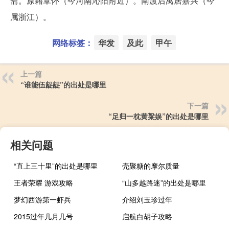
斋。原籍覃怀（今河南沁阳附近）。南渡后寓居嘉兴（今
属浙江）。
网络标签：
华发
及此
甲午
上一篇
“谁能伍龊龊”的出处是哪里
下一篇
“足归一枕黄粱娱”的出处是哪里
相关问题
“直上三十里”的出处是哪里
壳聚糖的摩尔质量
王者荣耀 游戏攻略
“山多越路迷”的出处是哪里
梦幻西游第一虾兵
介绍刘玉珍过年
2015过年几月几号
启航白胡子攻略