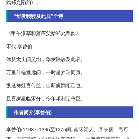
赠郑允蹈韵》。
“华发骎駸及此辰”全诗
《甲午淮幕和萧应父赠郑允蹈韵》
宋代 李曾伯
休从太上问灵均，华发骎駸及此辰。
万里斗槎难远问，一时星弁玷同寅。
纵逢裨灶言何益，自断虞翻相己也。
且喜岁星临宋分，今年颉利定称臣。
作者简介(李曾伯)
李曾伯(1198～1265至1275间) 南宋词人。字长孺，号可