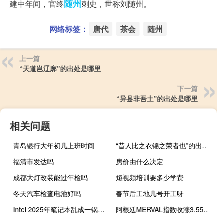
随州
建中年间，官终
刺史，世称刘随州。
网络标签：
唐代
茶会
随州
上一篇
“天道岂辽廓”的出处是哪里
下一篇
“异县非吾土”的出处是哪里
相关问题
青岛银行大年初几上班时间
“昔人比之衣锦之荣者也”的出处是哪里
福清市发达吗
房价由什么决定
成都大灯改装能过年检吗
短视频培训要多少学费
冬天汽车检查电池好吗
春节后工地几号开工呀
Intel 2025年笔记本乱成一锅粥：居然“四代同堂”
阿根廷MERVAL指数收涨3.55%报49.7万点继续创收盘历史新高阿根廷央行宣布加息2100个基点以安抚大选后市场情绪指数随后一度涨至盘中历史新高51.3万点