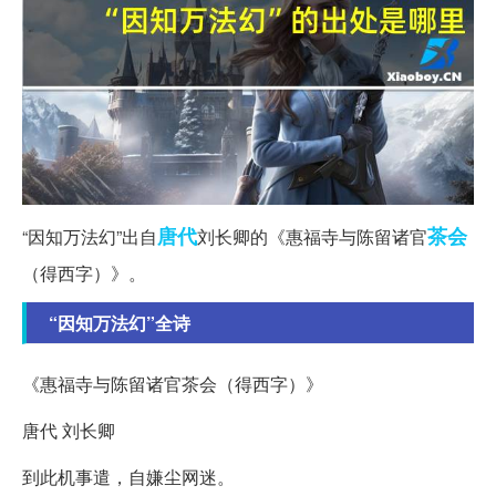
唐代
茶会
“因知万法幻”出自
刘长卿的《惠福寺与陈留诸官
（得西字）》。
“因知万法幻”全诗
《惠福寺与陈留诸官茶会（得西字）》
唐代 刘长卿
到此机事遣，自嫌尘网迷。