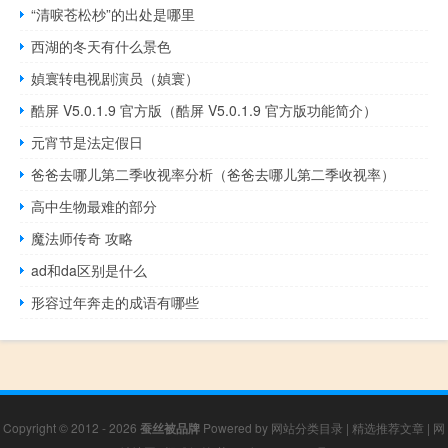
“清唳苍松杪”的出处是哪里
西湖的冬天有什么景色
媜寰转电视剧演员（媜寰）
酷屏 V5.0.1.9 官方版（酷屏 V5.0.1.9 官方版功能简介）
元宵节是法定假日
爸爸去哪儿第二季收视率分析（爸爸去哪儿第二季收视率）
高中生物最难的部分
魔法师传奇 攻略
ad和da区别是什么
形容过年奔走的成语有哪些
Copyright © 2012 - 2026
蚕丝被品牌
Powered by
网站分类目录
|
精选推荐文章
|
网