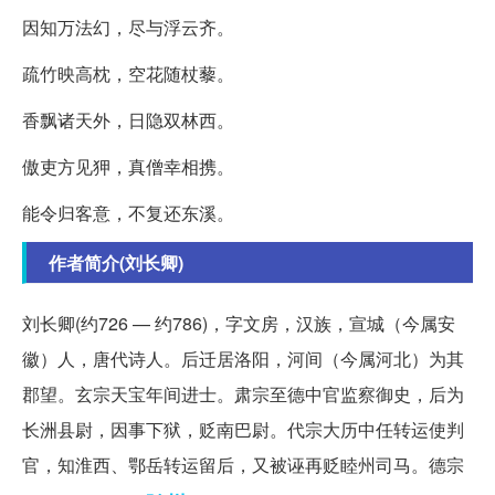
因知万法幻，尽与浮云齐。
疏竹映高枕，空花随杖藜。
香飘诸天外，日隐双林西。
傲吏方见狎，真僧幸相携。
能令归客意，不复还东溪。
作者简介(刘长卿)
刘长卿(约726 — 约786)，字文房，汉族，宣城（今属安
徽）人，唐代诗人。后迁居洛阳，河间（今属河北）为其
郡望。玄宗天宝年间进士。肃宗至德中官监察御史，后为
长洲县尉，因事下狱，贬南巴尉。代宗大历中任转运使判
官，知淮西、鄂岳转运留后，又被诬再贬睦州司马。德宗