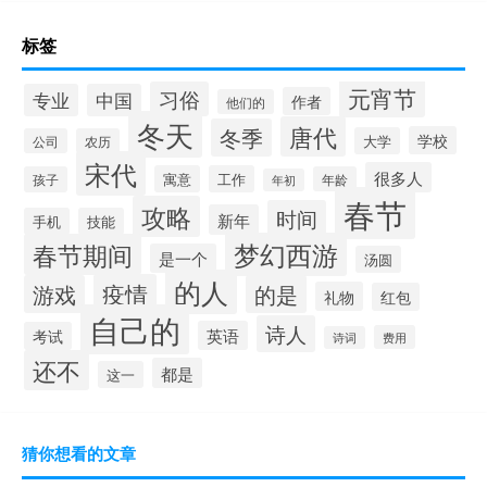
标签
元宵节
习俗
专业
中国
作者
他们的
冬天
唐代
冬季
学校
大学
公司
农历
宋代
很多人
寓意
工作
孩子
年龄
年初
春节
攻略
时间
新年
手机
技能
梦幻西游
春节期间
是一个
汤圆
的人
疫情
游戏
的是
礼物
红包
自己的
诗人
英语
考试
费用
诗词
还不
都是
这一
猜你想看的文章