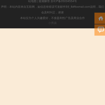
站地图
|
疑难解答
苏ICP备05034554号
声明：本站内容来自互联网，如信息有错误可发邮件到f_fb#foxmail.com说明，我们
会及时纠正，谢谢
本站仅为个人兴趣爱好，不接盈利性广告及商业合作
小男孩