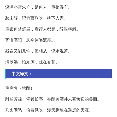
深深小帘朱户，是何人，重整香车。
愁未醒，记竹西歌吹，柳下人家。
眉锁何曾舒展，看行人都是，醉眼横斜。
寄语高阳，从今休唤流霞。
残春又能几许，但相从，评水观茶。
清梦远，怕东风，犹在杏花。
中文译文：
声声慢（禁酿）
雕鞍芳径，翠管长亭，春酿美酒并未辜负它的美丽。
几丈闲愁，倚着风吹，漫天飘散在遥远的天涯。