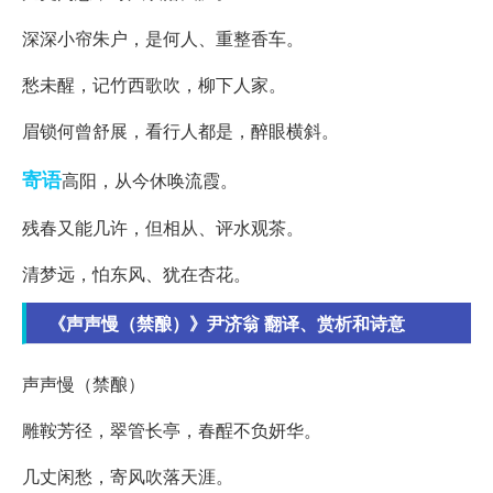
深深小帘朱户，是何人、重整香车。
愁未醒，记竹西歌吹，柳下人家。
眉锁何曾舒展，看行人都是，醉眼横斜。
寄语
高阳，从今休唤流霞。
残春又能几许，但相从、评水观茶。
清梦远，怕东风、犹在杏花。
《声声慢（禁酿）》尹济翁 翻译、赏析和诗意
声声慢（禁酿）
雕鞍芳径，翠管长亭，春酲不负妍华。
几丈闲愁，寄风吹落天涯。