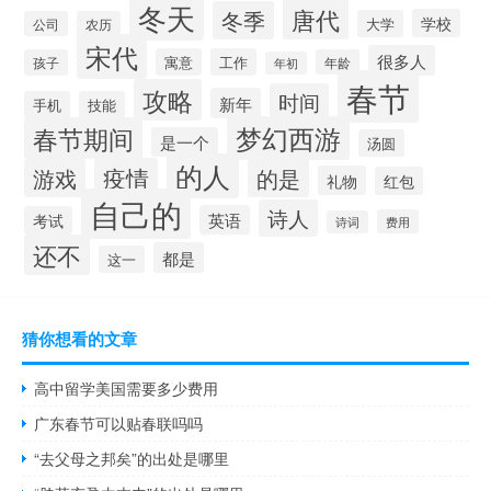
冬天
唐代
冬季
学校
大学
公司
农历
宋代
很多人
寓意
工作
孩子
年龄
年初
春节
攻略
时间
新年
手机
技能
梦幻西游
春节期间
是一个
汤圆
的人
疫情
游戏
的是
礼物
红包
自己的
诗人
英语
考试
费用
诗词
还不
都是
这一
猜你想看的文章
高中留学美国需要多少费用
广东春节可以贴春联吗吗
“去父母之邦矣”的出处是哪里