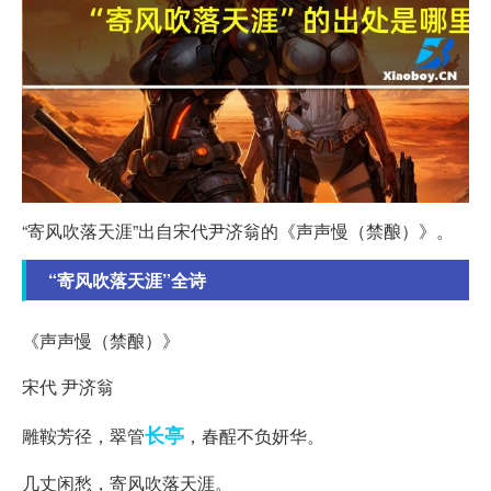
“寄风吹落天涯”出自宋代尹济翁的《声声慢（禁酿）》。
“寄风吹落天涯”全诗
《声声慢（禁酿）》
宋代 尹济翁
长亭
雕鞍芳径，翠管
，春酲不负妍华。
几丈闲愁，寄风吹落天涯。