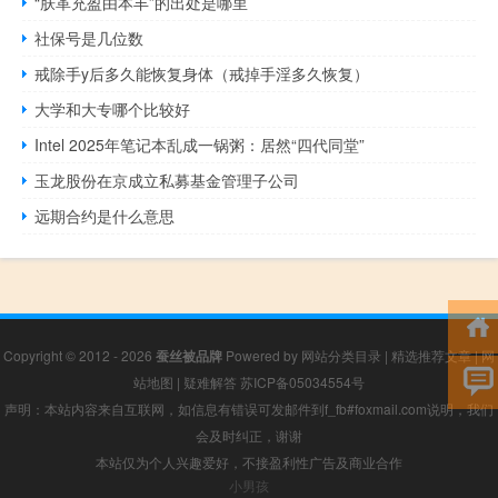
“肤革充盈由本丰”的出处是哪里
社保号是几位数
戒除手y后多久能恢复身体（戒掉手淫多久恢复）
大学和大专哪个比较好
Intel 2025年笔记本乱成一锅粥：居然“四代同堂”
玉龙股份在京成立私募基金管理子公司
远期合约是什么意思
Copyright © 2012 - 2026
蚕丝被品牌
Powered by
网站分类目录
|
精选推荐文章
|
网
站地图
|
疑难解答
苏ICP备05034554号
声明：本站内容来自互联网，如信息有错误可发邮件到f_fb#foxmail.com说明，我们
会及时纠正，谢谢
本站仅为个人兴趣爱好，不接盈利性广告及商业合作
小男孩