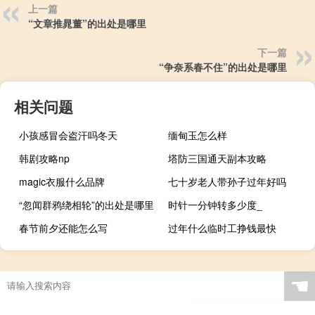
上一篇
“文章推晁董”的出处是哪里
下一篇
“争奈系春不住”的出处是哪里
相关问题
小孩感冒会盗汗吗冬天
缅甸玉怎么样
韩剧攻略np
塔防三国通天副本攻略
magic衣服什么品牌
七十岁老人带孙子过年好吗
“忽闻群鸦绕相轮”的出处是哪里
时针一分钟转多少度_
春节前夕还能怎么写
过年什么临时工挣钱最快
☚