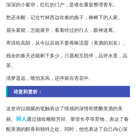
深深的小窗帘，红红的门户，是谁在重新整理香车。
愁还未醒，记住竹林西边吹奏的曲子，柳树下的人家。
眉头紧锁，怎能展开，看着经过的行人，眼神迷离。
寄语给高阳，从今以后就不要再唤流霞（美酒的别名）。
残余的春天还能剩下多少，只愿相互陪伴，品评水景，品
茶。
清梦遥远，唯怕东风，还停留在杏花中。
诗意和赏析：
这首诗以细腻的笔触表达了情感的深情和禁酿美酒的美
诗人
丽。
通过描绘雕鞍芳径、翠管长亭等景物，表达了春
酲美酒的醇香和独特之处。同时，他也表达了自己内心深