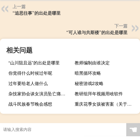
上一篇
“追思往事”的出处是哪里
下一篇
“可人谁与共斯楼”的出处是哪里
相关问题
“山川阻且远”的出处是哪里
教师编制由谁决定
你觉得什么时候过年呢
暗黑循环攻略
过年要给老人做什么
秘密游戏2攻略
杂技家协会谈女演员坠亡痛心震惊 坠亡杂技演员疑以前表演也无安全绳子
教研组拜年视频用啥软件
战斗民族春节晚会感想
重庆花季女孩被害案（关于重庆花季女孩被害案的介绍）
☚