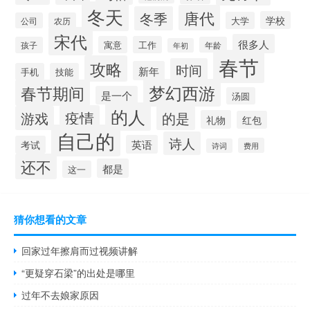
冬天
唐代
冬季
学校
大学
公司
农历
宋代
很多人
寓意
工作
孩子
年龄
年初
春节
攻略
时间
新年
手机
技能
梦幻西游
春节期间
是一个
汤圆
的人
疫情
游戏
的是
礼物
红包
自己的
诗人
英语
考试
费用
诗词
还不
都是
这一
猜你想看的文章
回家过年擦肩而过视频讲解
“更疑穿石梁”的出处是哪里
过年不去娘家原因