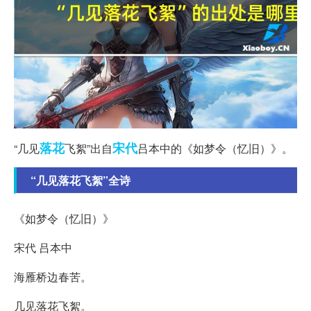
落花
宋代
“几见
飞絮”出自
吕本中的《如梦令（忆旧）》。
“几见落花飞絮”全诗
《如梦令（忆旧）》
宋代 吕本中
海雁桥边春苦。
几见落花飞絮。