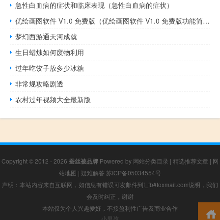
急性白血病的症状和临床表现（急性白血病的症状）
优绘画图软件 V1.0 免费版（优绘画图软件 V1.0 免费版功能简介）
梦幻西游通天河成就
生日蜡烛如何废物利用
过年吃饺子放多少冰糖
非常规攻略剧透
农村过年视频大全最新版
Copyright © 2012 - 2026
蚕丝被品牌
Powered by
网站分类目录
|
精选推荐文章
|
网
站地图
|
疑难解答
苏ICP备05034554号
声明：本站内容来自互联网，如信息有错误可发邮件到f_fb#foxmail.com说明，我们
会及时纠正，谢谢
本站仅为个人兴趣爱好，不接盈利性广告及商业合作
小男孩