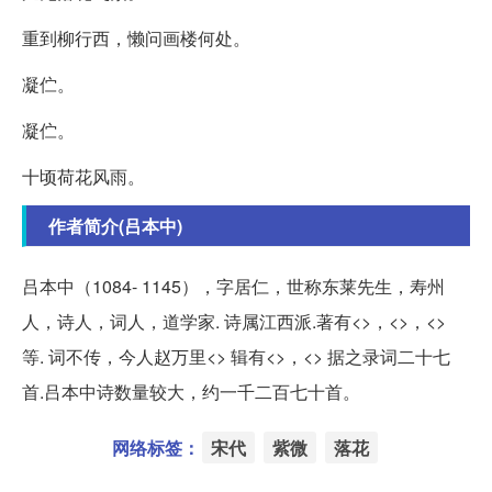
重到柳行西，懒问画楼何处。
凝伫。
凝伫。
十顷荷花风雨。
作者简介(吕本中)
吕本中（1084- 1145），字居仁，世称东莱先生，寿州
人，诗人，词人，道学家. 诗属江西派.著有<>，<>，<>
等. 词不传，今人赵万里<> 辑有<>，<> 据之录词二十七
首.吕本中诗数量较大，约一千二百七十首。
网络标签：
宋代
紫微
落花