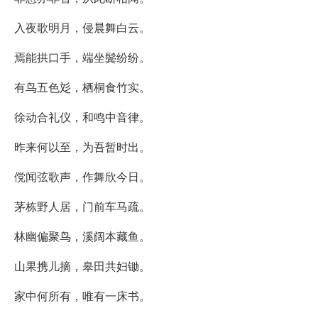
入夜歌明月，侵晨舞白云。
焉能拱口手，端坐鬓纷纷。
有鸟五色彣，栖桐食竹实。
徐动合礼仪，和鸣中音律。
昨来何以至，为吾暂时出。
傥闻弦歌声，作舞欣今日。
茅栋野人居，门前车马疏。
林幽偏聚鸟，溪阔本藏鱼。
山果携儿摘，皋田共妇锄。
家中何所有，唯有一床书。