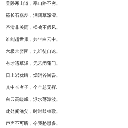
登陟寒山道，寒山路不穷。
谿长石磊磊，涧阔草濛濛。
苔滑非关雨，松鸣不假风。
谁能超世累，共坐白云中。
六极常婴困，九维徒自论。
有才遗草泽，无艺闭蓬门。
日上岩犹暗，烟消谷尚昏。
其中长者子，个个总无裈.
白云高嵯峨，渌水荡潭波。
此处闻渔父，时时鼓棹歌。
声声不可听，令我愁思多。