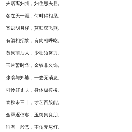
夫居离妇州，妇住思夫县。
各在天一涯，何时得相见。
寄语明月楼，莫贮双飞燕。
有酒相招饮，有肉相呼吃。
黄泉前后人，少壮须努力。
玉带暂时华，金钗非久饰。
张翁与郑婆，一去无消息。
可怜好丈夫，身体极棱棱。
春秋未三十，才艺百般能。
金羁逐侠客，玉馔集良朋。
唯有一般恶，不传无尽灯。