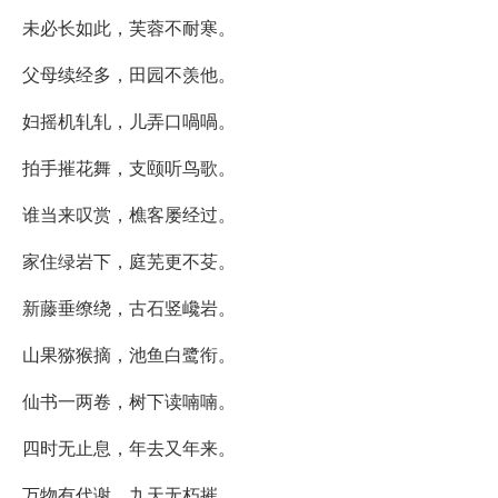
未必长如此，芙蓉不耐寒。
父母续经多，田园不羡他。
妇摇机轧轧，儿弄口喎喎。
拍手摧花舞，支颐听鸟歌。
谁当来叹赏，樵客屡经过。
家住绿岩下，庭芜更不芟。
新藤垂缭绕，古石竖巉岩。
山果猕猴摘，池鱼白鹭衔。
仙书一两卷，树下读喃喃。
四时无止息，年去又年来。
万物有代谢，九天无朽摧。