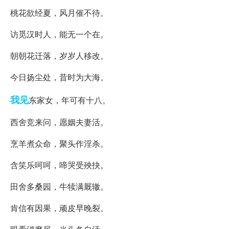
桃花欲经夏，风月催不待。
访觅汉时人，能无一个在。
朝朝花迁落，岁岁人移改。
今日扬尘处，昔时为大海。
我见
东家女，年可有十八。
西舍竞来问，愿姻夫妻活。
烹羊煮众命，聚头作淫杀。
含笑乐呵呵，啼哭受殃抉。
田舍多桑园，牛犊满厩辙。
肯信有因果，顽皮早晚裂。