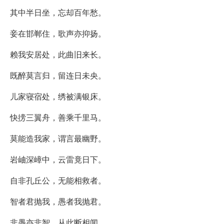
其中半日坐，忘却百年愁。
妾在邯郸住，歌声亦抑扬。
赖我安居处，此曲旧来长。
既醉莫言归，留连日未央。
儿家寝宿处，绣被满银床。
快搒三翼舟，善乘千里马。
莫能造我家，谓言最幽野。
岩岫深嶂中，云雷竟日下。
自非孔丘公，无能相救者。
智者君抛我，愚者我抛君。
非愚亦非智，从此断相闻。