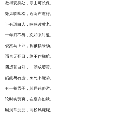
欲得安身处，寒山可长保。
微风吹幽松，近听声逾好。
下有斑白人，喃喃读黄老。
十年归不得，忘却来时道。
俊杰马上郎，挥鞭指绿杨。
谓言无死日，终不作梯航。
四运花自好，一朝成萎黄。
醍醐与石蜜，至死不能尝。
有一餐霞子，其居讳俗游。
论时实萧爽，在夏亦如秋。
幽涧常沥沥，高松风飕飕。