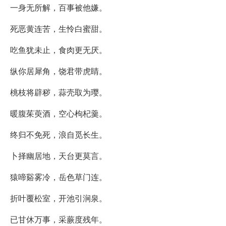
一身无所解，百事被他嫌。
死恶黄连苦，生怜白蜜甜。
吃鱼犹未止，食肉更无厌。
纵你居犀角，饶君带虎睛。
桃枝将辟秽，蒜壳取为璎。
暖腹茱萸酒，空心枸杞羹。
终归不免死，浪自觅长生。
卜择幽居地，天台更莫言。
猿啼谿雾冷，岳色草门连。
折叶覆松室，开池引涧泉。
已甘休万事，采蕨度残年。