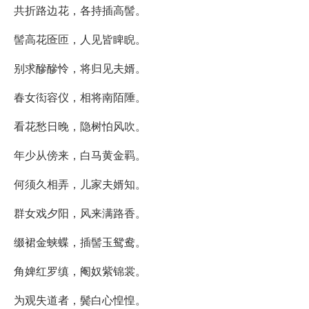
共折路边花，各持插高髻。
髻高花匼匝，人见皆睥睨。
别求醦醦怜，将归见夫婿。
春女衒容仪，相将南陌陲。
看花愁日晚，隐树怕风吹。
年少从傍来，白马黄金羁。
何须久相弄，儿家夫婿知。
群女戏夕阳，风来满路香。
缀裙金蛱蝶，插髻玉鸳鸯。
角婢红罗缜，阉奴紫锦裳。
为观失道者，鬓白心惶惶。