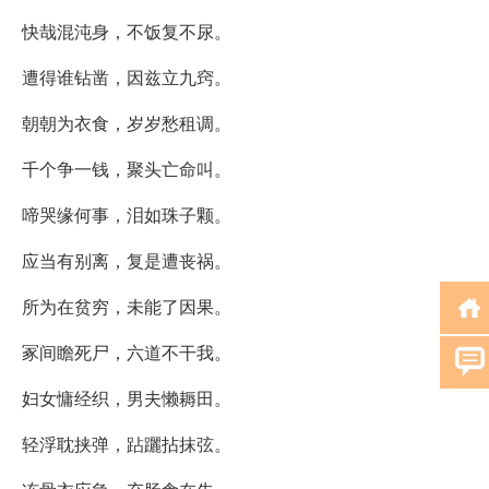
快哉混沌身，不饭复不尿。
遭得谁钻凿，因兹立九窍。
朝朝为衣食，岁岁愁租调。
千个争一钱，聚头亡命叫。
啼哭缘何事，泪如珠子颗。
应当有别离，复是遭丧祸。
所为在贫穷，未能了因果。
冢间瞻死尸，六道不干我。
妇女慵经织，男夫懒耨田。
轻浮耽挟弹，跕躧拈抹弦。