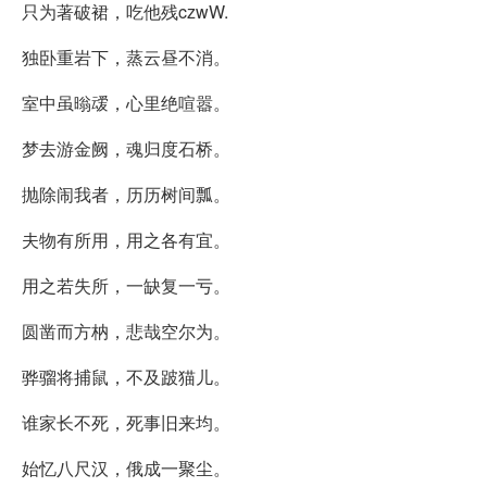
只为著破裙，吃他残czwW.
独卧重岩下，蒸云昼不消。
室中虽暡叆，心里绝喧嚣。
梦去游金阙，魂归度石桥。
抛除闹我者，历历树间瓢。
夫物有所用，用之各有宜。
用之若失所，一缺复一亏。
圆凿而方枘，悲哉空尔为。
骅骝将捕鼠，不及跛猫儿。
谁家长不死，死事旧来均。
始忆八尺汉，俄成一聚尘。