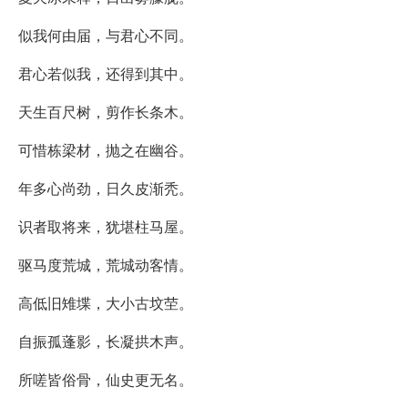
似我何由届，与君心不同。
君心若似我，还得到其中。
天生百尺树，剪作长条木。
可惜栋梁材，抛之在幽谷。
年多心尚劲，日久皮渐秃。
识者取将来，犹堪柱马屋。
驱马度荒城，荒城动客情。
高低旧雉堞，大小古坟茔。
自振孤蓬影，长凝拱木声。
所嗟皆俗骨，仙史更无名。