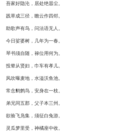
吾家好隐沦，居处绝嚣尘。
践草成三径，瞻云作四邻。
助歌声有鸟，问法语无人。
今日娑婆树，几年为一春。
琴书须自随，禄位用何为。
投辇从贤妇，巾车有孝儿。
风吹曝麦地，水溢沃鱼池。
常念鹪鹩鸟，安身在一枝。
弟兄同五郡，父子本三州。
欲验飞凫集，须征白兔游。
灵瓜梦里受，神橘座中收。