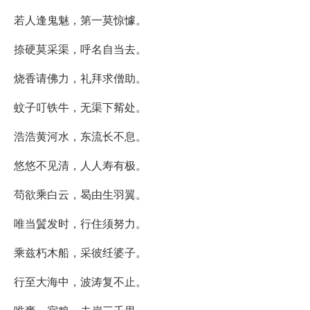
若人逢鬼魅，第一莫惊懅。
捺硬莫采渠，呼名自当去。
烧香请佛力，礼拜求僧助。
蚊子叮铁牛，无渠下觜处。
浩浩黄河水，东流长不息。
悠悠不见清，人人寿有极。
苟欲乘白云，曷由生羽翼。
唯当鬒发时，行住须努力。
乘兹朽木船，采彼纴婆子。
行至大海中，波涛复不止。