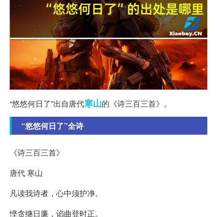
寒山
“悠悠何日了”出自唐代
的《诗三百三首》。
“悠悠何日了”全诗
《诗三百三首》
唐代 寒山
凡读我诗者，心中须护净。
悭贪继日廉，谄曲登时正。