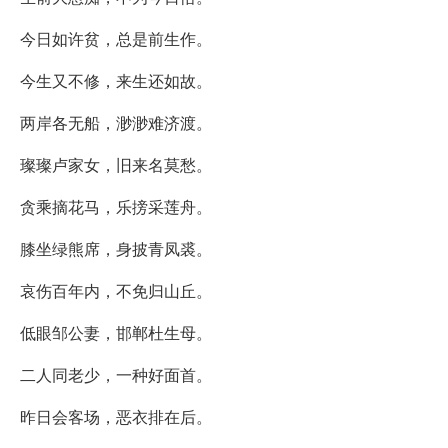
今日如许贫，总是前生作。
今生又不修，来生还如故。
两岸各无船，渺渺难济渡。
璨璨卢家女，旧来名莫愁。
贪乘摘花马，乐搒采莲舟。
膝坐绿熊席，身披青凤裘。
哀伤百年内，不免归山丘。
低眼邹公妻，邯郸杜生母。
二人同老少，一种好面首。
昨日会客场，恶衣排在后。