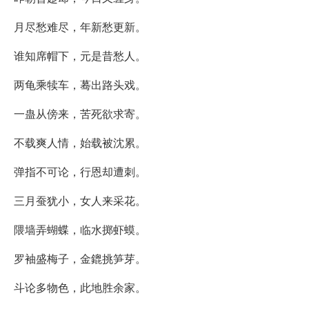
月尽愁难尽，年新愁更新。
谁知席帽下，元是昔愁人。
两龟乘犊车，蓦出路头戏。
一蛊从傍来，苦死欲求寄。
不载爽人情，始载被沈累。
弹指不可论，行恩却遭刺。
三月蚕犹小，女人来采花。
隈墙弄蝴蝶，临水掷虾蟆。
罗袖盛梅子，金鎞挑笋芽。
斗论多物色，此地胜余家。