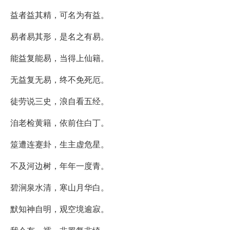
益者益其精，可名为有益。
易者易其形，是名之有易。
能益复能易，当得上仙籍。
无益复无易，终不免死厄。
徒劳说三史，浪自看五经。
洎老检黄籍，依前住白丁。
筮遭连蹇卦，生主虚危星。
不及河边树，年年一度青。
碧涧泉水清，寒山月华白。
默知神自明，观空境逾寂。