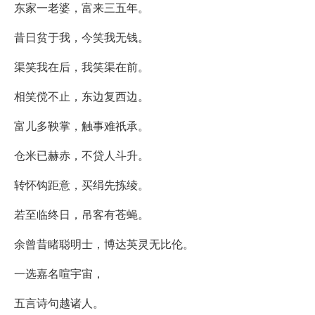
东家一老婆，富来三五年。
昔日贫于我，今笑我无钱。
渠笑我在后，我笑渠在前。
相笑傥不止，东边复西边。
富儿多鞅掌，触事难祇承。
仓米已赫赤，不贷人斗升。
转怀钩距意，买绢先拣绫。
若至临终日，吊客有苍蝇。
余曾昔睹聪明士，博达英灵无比伦。
一选嘉名喧宇宙，
五言诗句越诸人。