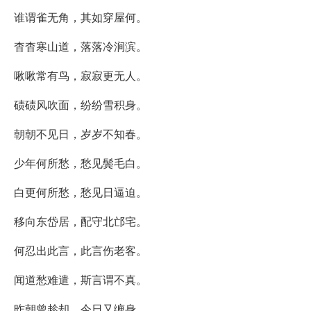
谁谓雀无角，其如穿屋何。
杳杳寒山道，落落冷涧滨。
啾啾常有鸟，寂寂更无人。
碛碛风吹面，纷纷雪积身。
朝朝不见日，岁岁不知春。
少年何所愁，愁见鬓毛白。
白更何所愁，愁见日逼迫。
移向东岱居，配守北邙宅。
何忍出此言，此言伤老客。
闻道愁难遣，斯言谓不真。
昨朝曾趁却，今日又缠身。