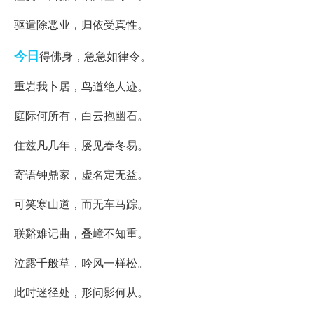
驱遣除恶业，归依受真性。
今日
得佛身，急急如律令。
重岩我卜居，鸟道绝人迹。
庭际何所有，白云抱幽石。
住兹凡几年，屡见春冬易。
寄语钟鼎家，虚名定无益。
可笑寒山道，而无车马踪。
联谿难记曲，叠嶂不知重。
泣露千般草，吟风一样松。
此时迷径处，形问影何从。