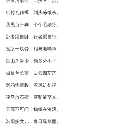
眼看消磨尽，当头各自活。
纸袴瓦作裈，到头冻饿杀。
我见百十狗，个个毛狰狞。
卧者渠自卧，行者渠自行。
投之一块骨，相与啀喍争。
良由为骨少，狗多分不平。
极目兮长望，白云四茫茫。
鸱鸦饱腲腇，鸾凤饥彷徨。
骏马放石碛，蹇驴能至堂。
天高不可问，鹪鵊在沧浪。
洛阳多女儿，春日逞华丽。