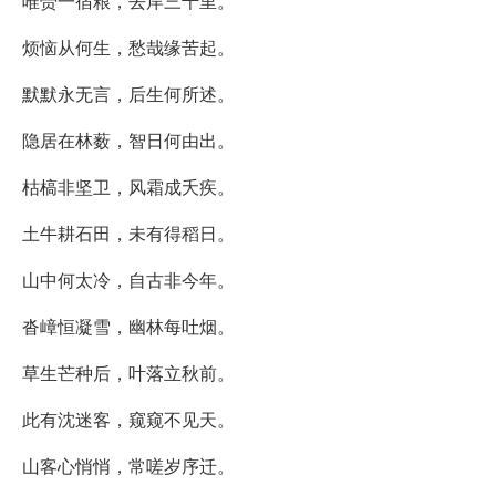
唯赍一宿粮，去岸三千里。
烦恼从何生，愁哉缘苦起。
默默永无言，后生何所述。
隐居在林薮，智日何由出。
枯槁非坚卫，风霜成夭疾。
土牛耕石田，未有得稻日。
山中何太冷，自古非今年。
沓嶂恒凝雪，幽林每吐烟。
草生芒种后，叶落立秋前。
此有沈迷客，窥窥不见天。
山客心悄悄，常嗟岁序迁。