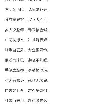
东明又西暗，花落复花开。
唯有黄泉客，冥冥去不回。
岁去换愁年，春来物色鲜。
山花笑渌水，岩岫舞青烟。
蜂蝶自云乐，禽鱼更可怜。
朋游情未已，彻晓不能眠。
手笔太纵横，身材极瑰玮。
生为有限身，死作无名鬼。
自古如此多，君今争奈何。
可来白云里，教尔紫芝歌。