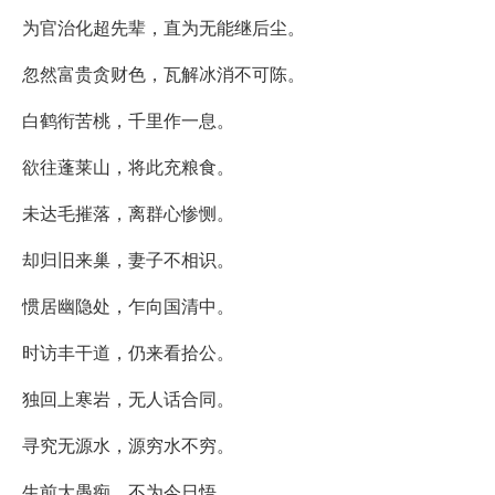
为官治化超先辈，直为无能继后尘。
忽然富贵贪财色，瓦解冰消不可陈。
白鹤衔苦桃，千里作一息。
欲往蓬莱山，将此充粮食。
未达毛摧落，离群心惨恻。
却归旧来巢，妻子不相识。
惯居幽隐处，乍向国清中。
时访丰干道，仍来看拾公。
独回上寒岩，无人话合同。
寻究无源水，源穷水不穷。
生前大愚痴，不为今日悟。