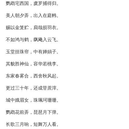
鹦鹉宅西国，虞罗捕得归。
美人朝夕弄，出入在庭帏。
赐以金笼贮，扃哉损羽衣。
不如鸿与鹤，飖飏入云飞。
玉堂挂珠帘，中有婵娟子。
其貌胜神仙，容华若桃李。
东家春雾合，西舍秋风起。
更过三十年，还成苷蔗滓。
城中娥眉女，珠珮珂珊珊。
鹦鹉花前弄，琵琶月下弹。
长歌三月响，短舞万人看。