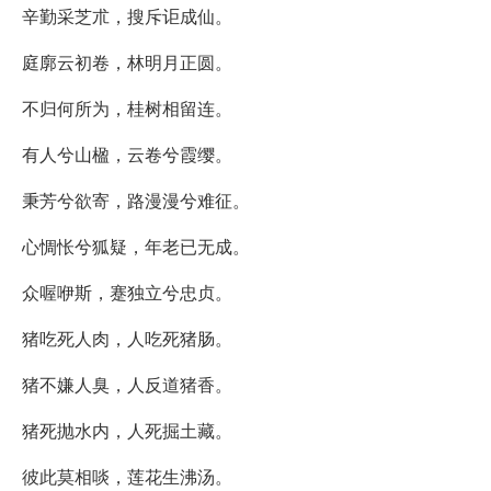
辛勤采芝朮，搜斥讵成仙。
庭廓云初卷，林明月正圆。
不归何所为，桂树相留连。
有人兮山楹，云卷兮霞缨。
秉芳兮欲寄，路漫漫兮难征。
心惆怅兮狐疑，年老已无成。
众喔咿斯，蹇独立兮忠贞。
猪吃死人肉，人吃死猪肠。
猪不嫌人臭，人反道猪香。
猪死抛水内，人死掘土藏。
彼此莫相啖，莲花生沸汤。