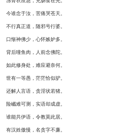
冻骨衣应急，充肠食在先。
今谁念于汝，苦痛哭苍天。
不行真正道，随邪号行婆。
口惭神佛少，心怀嫉妒多。
背后噇鱼肉，人前念佛陀。
如此修身处，难应避奈何。
世有一等愚，茫茫恰似驴。
还解人言语，贪淫状若猪。
险巇难可测，实语却成虚。
谁能共伊语，令教莫此居。
有汉姓傲慢，名贪字不廉。