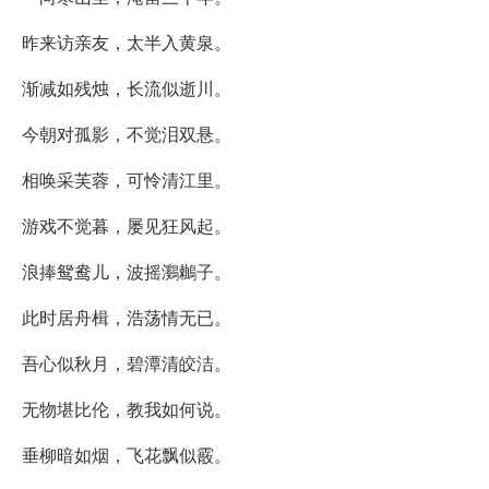
昨来访亲友，太半入黄泉。
渐减如残烛，长流似逝川。
今朝对孤影，不觉泪双悬。
相唤采芙蓉，可怜清江里。
游戏不觉暮，屡见狂风起。
浪捧鸳鸯儿，波摇鸂鶒子。
此时居舟楫，浩荡情无已。
吾心似秋月，碧潭清皎洁。
无物堪比伦，教我如何说。
垂柳暗如烟，飞花飘似霰。