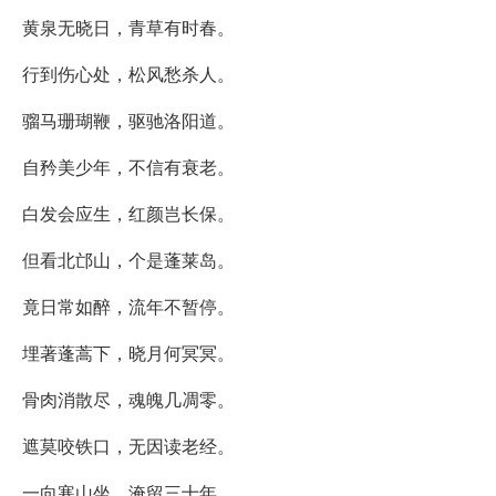
黄泉无晓日，青草有时春。
行到伤心处，松风愁杀人。
骝马珊瑚鞭，驱驰洛阳道。
自矜美少年，不信有衰老。
白发会应生，红颜岂长保。
但看北邙山，个是蓬莱岛。
竟日常如醉，流年不暂停。
埋著蓬蒿下，晓月何冥冥。
骨肉消散尽，魂魄几凋零。
遮莫咬铁口，无因读老经。
一向寒山坐，淹留三十年。