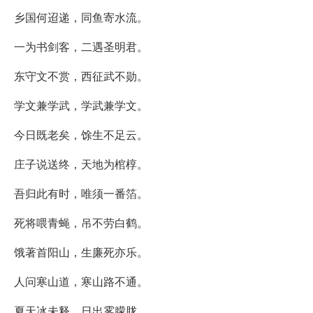
乡国何迢递，同鱼寄水流。
一为书剑客，二遇圣明君。
东守文不赏，西征武不勋。
学文兼学武，学武兼学文。
今日既老矣，馀生不足云。
庄子说送终，天地为棺椁。
吾归此有时，唯须一番箔。
死将喂青蝇，吊不劳白鹤。
饿著首阳山，生廉死亦乐。
人问寒山道，寒山路不通。
夏天冰未释，日出雾朦胧。