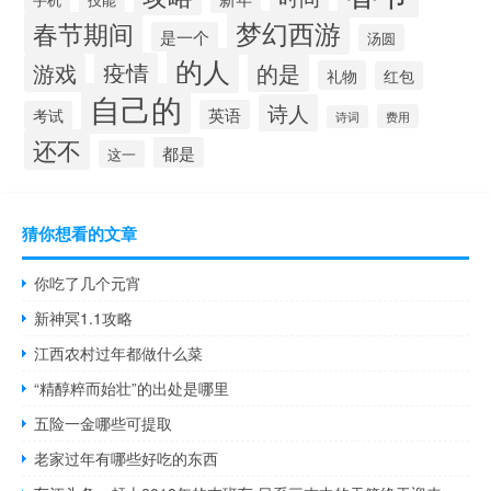
梦幻西游
春节期间
是一个
汤圆
的人
疫情
游戏
的是
礼物
红包
自己的
诗人
英语
考试
费用
诗词
还不
都是
这一
猜你想看的文章
你吃了几个元宵
新神冥1.1攻略
江西农村过年都做什么菜
“精醇粹而始壮”的出处是哪里
五险一金哪些可提取
老家过年有哪些好吃的东西