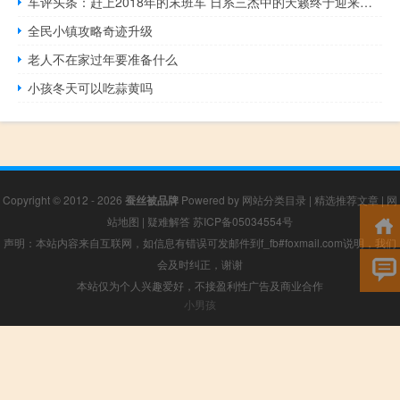
车评头条：赶上2018年的末班车 日系三杰中的天籁终于迎来了全新换代
全民小镇攻略奇迹升级
老人不在家过年要准备什么
小孩冬天可以吃蒜黄吗
Copyright © 2012 - 2026
蚕丝被品牌
Powered by
网站分类目录
|
精选推荐文章
|
网
站地图
|
疑难解答
苏ICP备05034554号
声明：本站内容来自互联网，如信息有错误可发邮件到f_fb#foxmail.com说明，我们
会及时纠正，谢谢
本站仅为个人兴趣爱好，不接盈利性广告及商业合作
小男孩