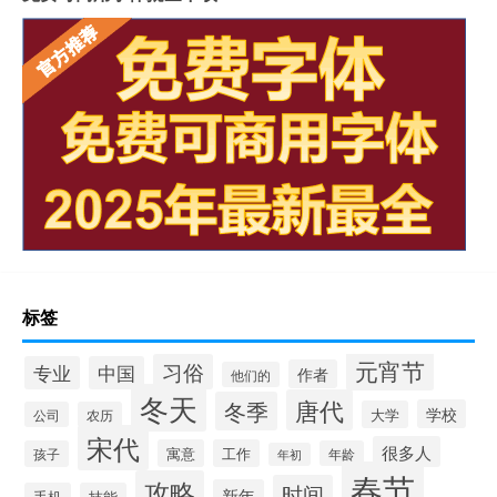
标签
元宵节
习俗
专业
中国
作者
他们的
冬天
唐代
冬季
学校
大学
公司
农历
宋代
很多人
寓意
工作
孩子
年龄
年初
春节
攻略
时间
新年
手机
技能