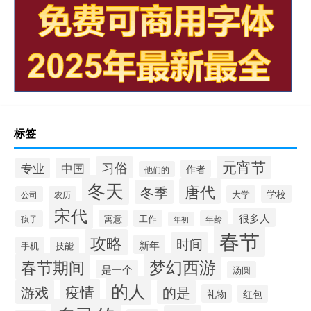
标签
元宵节
习俗
专业
中国
作者
他们的
冬天
唐代
冬季
学校
大学
公司
农历
宋代
很多人
寓意
工作
孩子
年龄
年初
春节
攻略
时间
新年
手机
技能
梦幻西游
春节期间
是一个
汤圆
的人
疫情
游戏
的是
礼物
红包