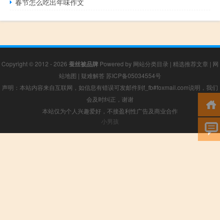
春节怎么吃出年味作文
Copyright © 2012 - 2026
蚕丝被品牌
Powered by
网站分类目录
|
精选推荐文章
|
网
站地图
|
疑难解答
苏ICP备05034554号
声明：本站内容来自互联网，如信息有错误可发邮件到f_fb#foxmail.com说明，我们
会及时纠正，谢谢
本站仅为个人兴趣爱好，不接盈利性广告及商业合作
小男孩