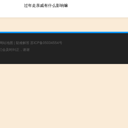
过年走亲戚有什么影响嘛
网站地图
|
疑难解答
苏ICP备05034554号
，我们会及时纠正，谢谢