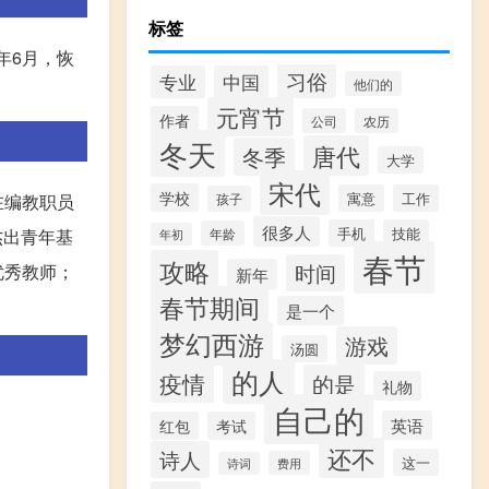
标签
年6月，恢
习俗
专业
中国
他们的
元宵节
作者
公司
农历
冬天
唐代
冬季
大学
宋代
学校
寓意
工作
孩子
在编教职员
很多人
手机
技能
年龄
杰出青年基
年初
春节
攻略
时间
优秀教师；
新年
春节期间
是一个
梦幻西游
游戏
汤圆
的人
疫情
的是
礼物
自己的
英语
红包
考试
还不
诗人
这一
费用
诗词