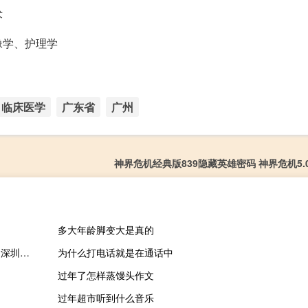
术
像学、护理学
临床医学
广东省
广州
神界危机经典版839隐藏英雄密码 神界危机5.
多大年龄脚变大是真的
学大教育：公司对紫光卓远的剩余借款本金6.54亿元对天津保理、深圳保理的借款本金及利息已偿还完毕
为什么打电话就是在通话中
过年了怎样蒸馒头作文
过年超市听到什么音乐