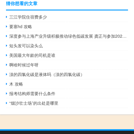
猜你想看的文章
三江学院住宿费多少
要塞hd 攻略
深度参与上海产业升级积极推动绿色低碳发展 龚正与参加2023ESG全球领导者大会的中方嘉宾代表座谈交流
短头发可以染头么
美国最大年龄的司机是谁
啊啥时候过年呀
溴的四氯化碳是液体吗（溴的四氯化碳）
木 攻略
报考结构师需要什么条件
“烟沙壮士场”的出处是哪里