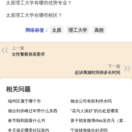
太原理工大学有哪些优势专业？
太原理工大学在哪些校区？
网络标签：
太原
理工大学
高校
上一篇
女性警察身高要求
下一篇
起诉离婚时间得多长时间
相关问题
端州区属于哪个市
物业公司有权利停水吗
烟台到赤峰过年带什么东西
“花与人俱好”的出处是哪里
春节颐和园看什么书
黄子韬发微博diss吴亦凡（黄子韬微博骂吴亦凡）
冬天保定哪里好玩室内
宁波镇海炼化好进吗