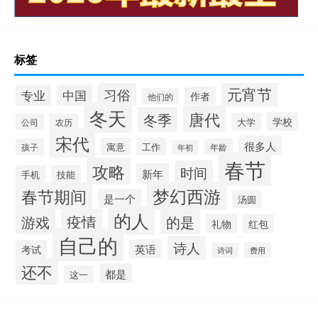
标签
元宵节
习俗
专业
中国
作者
他们的
冬天
唐代
冬季
学校
大学
公司
农历
宋代
很多人
寓意
工作
孩子
年龄
年初
春节
攻略
时间
新年
手机
技能
梦幻西游
春节期间
是一个
汤圆
的人
疫情
游戏
的是
礼物
红包
自己的
诗人
英语
考试
费用
诗词
还不
都是
这一