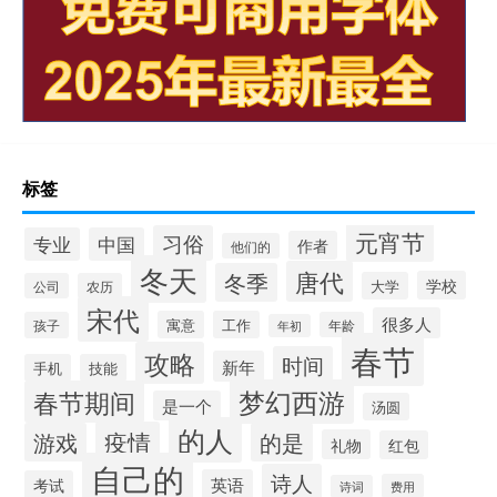
标签
元宵节
习俗
专业
中国
作者
他们的
冬天
唐代
冬季
学校
大学
公司
农历
宋代
很多人
寓意
工作
孩子
年龄
年初
春节
攻略
时间
新年
手机
技能
梦幻西游
春节期间
是一个
汤圆
的人
疫情
游戏
的是
礼物
红包
自己的
诗人
英语
考试
费用
诗词