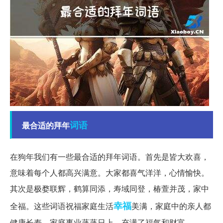
词语
最合适的拜年
在狗年我们有一些最合适的拜年词语。首先是皆大欢喜，
意味着每个人都高兴满意。大家都喜气洋洋，心情愉快。
其次是极婺联辉，鹤算同添，寿域同登，椿萱并茂，家中
幸福
全福。这些词语祝福家庭生活
美满，家庭中的亲人都
健康长寿，家庭事业蒸蒸日上，充满了福气和财富。