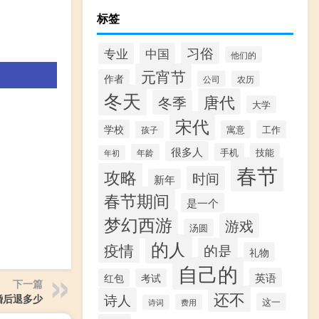
标签
习俗
专业
中国
他们的
元宵节
作者
公司
农历
冬天
唐代
冬季
大学
宋代
学校
寓意
工作
孩子
很多人
手机
技能
年龄
年初
春节
攻略
时间
新年
春节期间
是一个
梦幻西游
游戏
汤圆
的人
疫情
的是
礼物
自己的
英语
红包
考试
下一篇
还不
诗人
婚后退多少
这一
费用
诗词