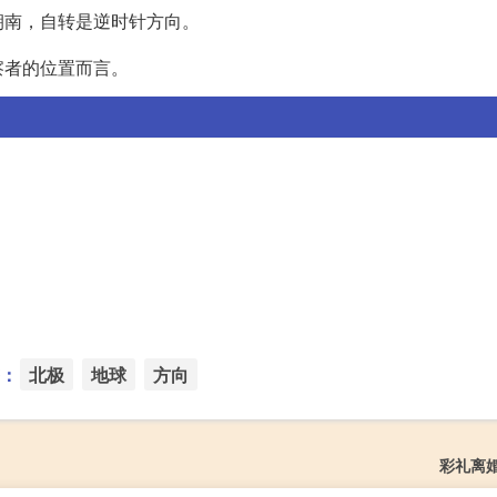
朝南，自转是逆时针方向。
察者的位置而言。
：
北极
地球
方向
彩礼离