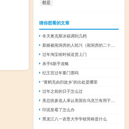
都是
猜你想看的文章
冬天奥克斯冰箱调到几档
新娘被闹洞房的人轮污（闹洞房的二十个招式看完你就崩塌）
过年淘宝啥时候送货上门
杀手6新手攻略
纪王宫过年要门票吗
“黄鹤无由归故乡”的出处是哪里
过年之前的日子怎么过
美总统参选人承认美国在乌克兰有用于开发生物武器的生物实验室
印泥发霉了怎么办
黑龙江八一农垦大学学校简称是什么