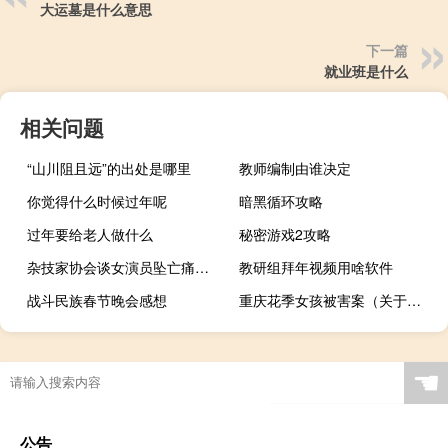
大运墓是什么意思
下一篇
就业班是什么
相关问题
“山川阻且远”的出处是哪里
教师编制由谁决定
你觉得什么时候过年呢
暗黑循环攻略
过年要给老人做什么
秘密游戏2攻略
杂技家协会谈女演员坠亡痛心震惊 坠亡杂技演员疑以前表演也无安全绳子
教研组拜年视频用啥软件
战斗民族春节晚会感想
重庆花季女孩被害案（关于重庆花季女孩被害案的介绍）
☚
公告