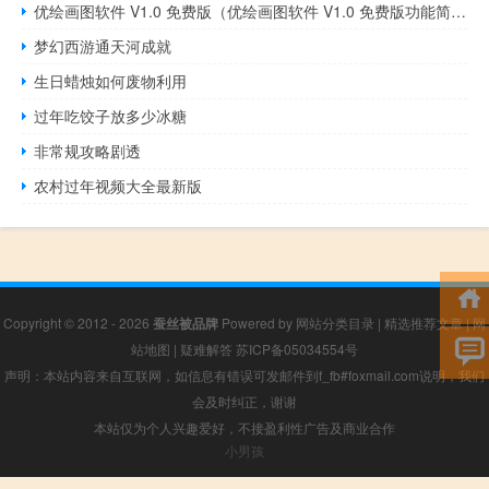
优绘画图软件 V1.0 免费版（优绘画图软件 V1.0 免费版功能简介）
梦幻西游通天河成就
生日蜡烛如何废物利用
过年吃饺子放多少冰糖
非常规攻略剧透
农村过年视频大全最新版
Copyright © 2012 - 2026
蚕丝被品牌
Powered by
网站分类目录
|
精选推荐文章
|
网
站地图
|
疑难解答
苏ICP备05034554号
声明：本站内容来自互联网，如信息有错误可发邮件到f_fb#foxmail.com说明，我们
会及时纠正，谢谢
本站仅为个人兴趣爱好，不接盈利性广告及商业合作
小男孩