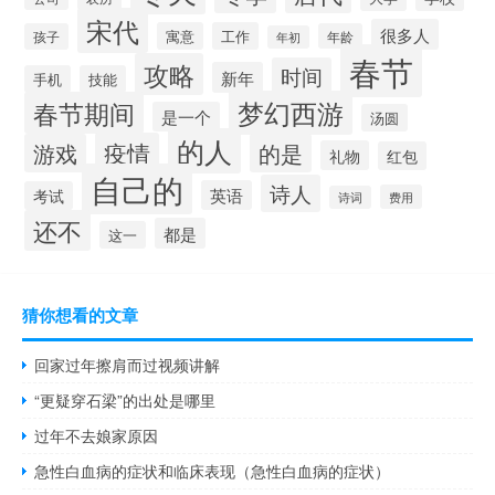
宋代
很多人
寓意
工作
孩子
年龄
年初
春节
攻略
时间
新年
手机
技能
梦幻西游
春节期间
是一个
汤圆
的人
疫情
游戏
的是
礼物
红包
自己的
诗人
英语
考试
费用
诗词
还不
都是
这一
猜你想看的文章
回家过年擦肩而过视频讲解
“更疑穿石梁”的出处是哪里
过年不去娘家原因
急性白血病的症状和临床表现（急性白血病的症状）