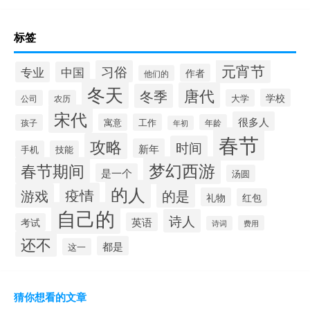
标签
元宵节
习俗
专业
中国
作者
他们的
冬天
唐代
冬季
学校
大学
公司
农历
宋代
很多人
寓意
工作
孩子
年龄
年初
春节
攻略
时间
新年
手机
技能
梦幻西游
春节期间
是一个
汤圆
的人
疫情
游戏
的是
礼物
红包
自己的
诗人
英语
考试
费用
诗词
还不
都是
这一
猜你想看的文章