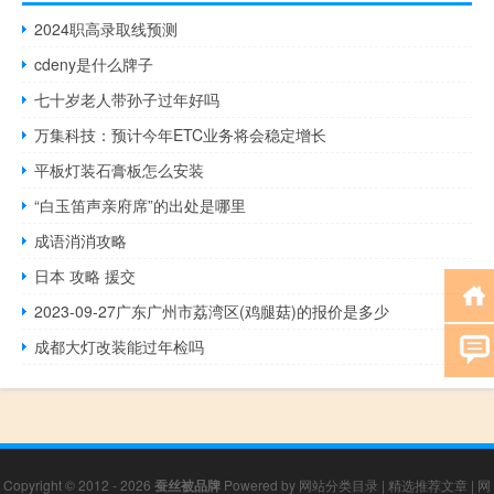
2024职高录取线预测
cdeny是什么牌子
七十岁老人带孙子过年好吗
万集科技：预计今年ETC业务将会稳定增长
平板灯装石膏板怎么安装
“白玉笛声亲府席”的出处是哪里
成语消消攻略
日本 攻略 援交
2023-09-27广东广州市荔湾区(鸡腿菇)的报价是多少
成都大灯改装能过年检吗
Copyright © 2012 - 2026
蚕丝被品牌
Powered by
网站分类目录
|
精选推荐文章
|
网