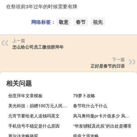
在祭祖前3年过年的时候需要有牌
网络标签：
敬意
春节
祖先
上一篇
怎么给公司员工微信群拜年
下一篇
正好是春节的日语
相关问题
创意拜年文章模板
79萝卜攻略
美光科技：捐赠100万元人民币支援中国洪涝灾区
春节吃什么干什么
元宵节要给老人送钱吗英文
风马奥特曼pr卡片值多少 风马奥特曼卡片怎么做
手机信号不稳定是什么原因
“华发骎駸及此辰”的出处是哪里
塞尔达攻略骆驼
瘟疫之源攻略