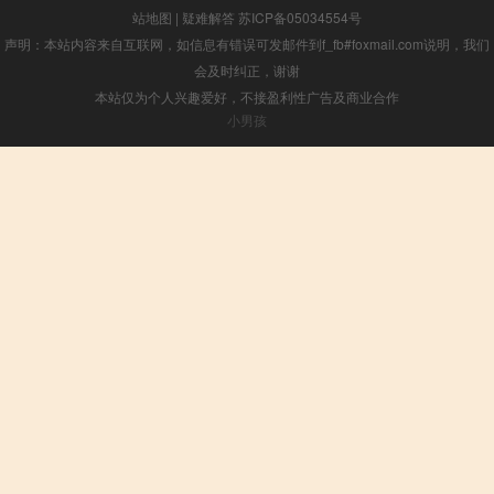
站地图
|
疑难解答
苏ICP备05034554号
声明：本站内容来自互联网，如信息有错误可发邮件到f_fb#foxmail.com说明，我们
会及时纠正，谢谢
本站仅为个人兴趣爱好，不接盈利性广告及商业合作
小男孩