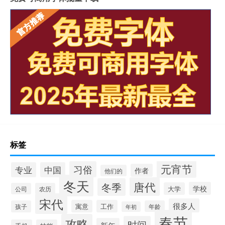
标签
元宵节
习俗
专业
中国
作者
他们的
冬天
唐代
冬季
学校
大学
公司
农历
宋代
很多人
寓意
工作
孩子
年龄
年初
春节
攻略
时间
新年