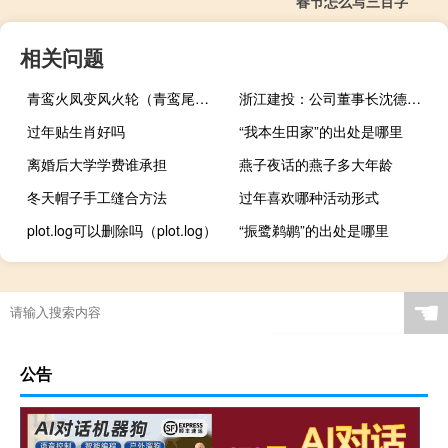
春节怎么写三百字
相关问题
青鸾火凤变风火轮（青鸾尾羽）
浙江建投：公司董事长沈德法辞职
过年贴生肖好吗
“我本生田家”的出处是哪里
离婚后大学学费谁承担
燕子夜话的燕子多大年龄
冬天帽子手工缝合方法
过年喜欢哪种活动形式
plot.log可以删除吗（plot.log）
“振鹭鹈鹕”的出处是哪里
☚
公告