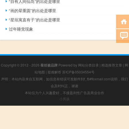
“自有人间仙岛”的出处是哪里
“画的晕重圆”的出处是哪里
“星垣寓直有子”的出处是哪里
过年睡觉现象
Copyright © 2012 - 2026
蚕丝被品牌
Powered by
网站分类目录
|
精选推荐文章
|
网
站地图
|
疑难解答
苏ICP备05034554号
声明：本站内容来自互联网，如信息有错误可发邮件到f_fb#foxmail.com说明，我们
会及时纠正，谢谢
本站仅为个人兴趣爱好，不接盈利性广告及商业合作
小男孩