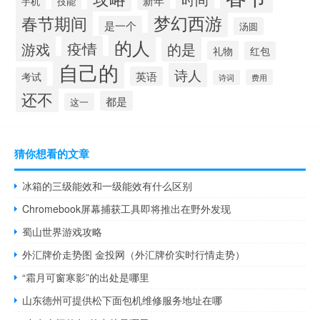
手机
技能
梦幻西游
春节期间
是一个
汤圆
的人
疫情
游戏
的是
礼物
红包
自己的
诗人
英语
考试
费用
诗词
还不
都是
这一
猜你想看的文章
冰箱的三级能效和一级能效有什么区别
Chromebook屏幕捕获工具即将推出在野外发现
蜀山世界游戏攻略
外汇牌价走势图 金投网（外汇牌价实时行情走势）
“霜月可窗寒影”的出处是哪里
山东德州可提供松下面包机维修服务地址在哪