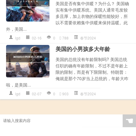
美国是否有集中供暖？为什么？ 美国确
实有集中供暖系统。美国人通常毛发较
多且厚，加上衣物的保暖性能较好，所
以不需要依赖集中供暖来保持温暖。此
外，美国...
lgd
02-16
0
788
春节2024
美国的小男孩多大年龄
美国的总统没有年龄限制吗? 美国总统
任职的确有年龄限制，不过不是年龄上
限的限制，而是有下限限制。特朗普：
俺就是那个70岁当上总统的，年龄大咋
啦，是美国...
lgd
02-07
0
903
春节2024
☚