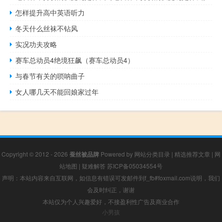
怎样提升高中英语听力
冬天什么丝袜不钻风
实况功夫攻略
赛车总动员4绝境狂飙（赛车总动员4）
与春节有关的唢呐曲子
女人哪几天不能回娘家过年
Copyright © 2012 - 2026
蚕丝被品牌
Powered by
网站分类目录
|
精选推荐文章
|
网
站地图
|
疑难解答
苏ICP备05034554号
声明：本站内容来自互联网，如信息有错误可发邮件到f_fb#foxmail.com说明，我们
会及时纠正，谢谢
本站仅为个人兴趣爱好，不接盈利性广告及商业合作
小男孩