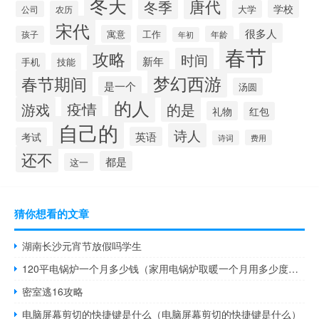
冬天
唐代
冬季
学校
大学
公司
农历
宋代
很多人
寓意
工作
孩子
年龄
年初
春节
攻略
时间
新年
手机
技能
梦幻西游
春节期间
是一个
汤圆
的人
疫情
游戏
的是
礼物
红包
自己的
诗人
英语
考试
费用
诗词
还不
都是
这一
猜你想看的文章
湖南长沙元宵节放假吗学生
120平电锅炉一个月多少钱（家用电锅炉取暖一个月用多少度电）
密室逃16攻略
电脑屏幕剪切的快捷键是什么（电脑屏幕剪切的快捷键是什么）